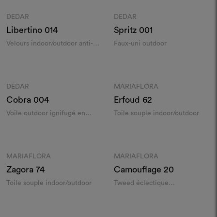
DEDAR
DEDAR
Moodboard
Moodboard
Libertino
014
Spritz
001
Velours indoor/outdoor anti-
Faux-uni outdoor
tache
Couleurs
Couleurs
DEDAR
MARIAFLORA
Moodboard
Moodboard
Cobra
004
Erfoud
62
Voile outdoor ignifugé en
Toile souple indoor/outdoor
grande laize
Couleurs
Couleurs
MARIAFLORA
MARIAFLORA
Moodboard
Moodboard
Zagora
74
Camouflage
20
Toile souple indoor/outdoor
Tweed éclectique
indoor/outdoor
Couleurs
Couleurs