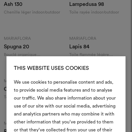
Ash
130
Lampedusa
98
Chenille léger indoor/outdoor
Toile rayée indoor/outdoor
Couleurs
Couleurs
MARIAFLORA
MARIAFLORA
Moodboard
Moodboard
Spugna
20
Lapis
84
Bouclé organique
Toile flammée légère
indoor/outdoor
indoor/outdoor
THIS WEBSITE USES COOKIES
Couleurs
Couleurs
MARIAFLORA
MARIAFLORA
Moodboard
Moodboard
We use cookies to personalise content and ads,
Camaleonte
70
Caleidoscopio
100
to provide social media features and to analyse
Créer
Toile chinée texturée
Jacquard géométrique
our traffic. We also share information about your
indoor/outdoor
indoor/outdoor
moodboar
use of our site with our social media, advertising
Couleurs
Couleurs
and analytics partners who may combine it with
Un instrument interactif po
other information that you’ve provided to them
à vos idées et les partager,
MARIAFLORA
MARIAFLORA
Moodboard
Moodboard
or that they’ve collected from your use of their
des matériaux et des tiss
Rodrigo
130180
Tela Italiana
20