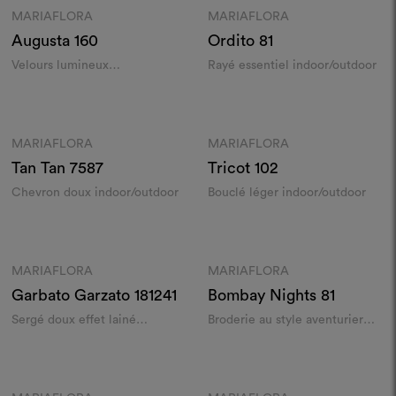
MARIAFLORA
MARIAFLORA
Moodboard
Moodboard
Augusta
160
Ordito
81
Velours lumineux
Rayé essentiel indoor/outdoor
indoor/outdoor
Couleurs
Couleurs
MARIAFLORA
MARIAFLORA
Moodboard
Moodboard
Tan Tan
7587
Tricot
102
Chevron doux indoor/outdoor
Bouclé léger indoor/outdoor
Couleurs
Couleurs
MARIAFLORA
MARIAFLORA
Moodboard
Moodboard
Garbato Garzato
181241
Bombay Nights
81
Sergé doux effet lainé
Broderie au style aventurier
indoor/outdoor
indoor/outdoor
Couleurs
Couleurs