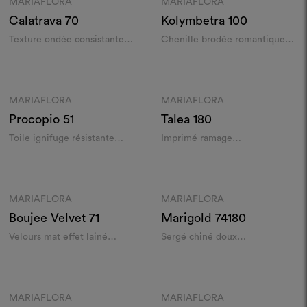
MARIAFLORA
MARIAFLORA
Moodboard
Moodboard
Calatrava
70
Kolymbetra
100
Texture ondée consistante
Chenille brodée romantique
indoor/outdoor
indoor/outdoor
Couleurs
Couleurs
MARIAFLORA
MARIAFLORA
Moodboard
Moodboard
Procopio
51
Talea
180
Toile ignifuge résistante
Imprimé ramage
indoor/outdoor
indoor/outdoor
Couleurs
Couleurs
MARIAFLORA
MARIAFLORA
Moodboard
Moodboard
Boujee Velvet
71
Marigold
74180
Velours mat effet lainé
Sergé chiné doux
indoor/outdoor
indoor/outdoor
Couleurs
Couleurs
MARIAFLORA
MARIAFLORA
Moodboard
Moodboard