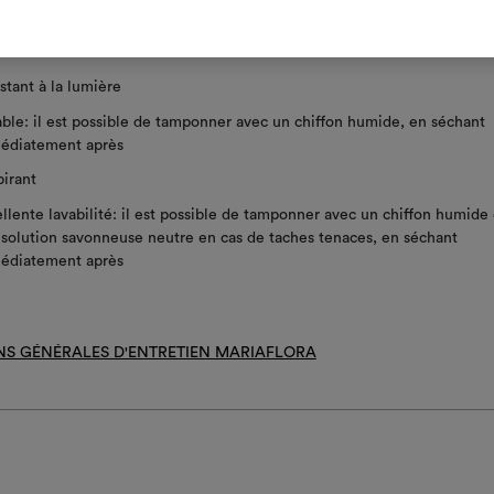
tement anti-tâches
stant à la lumière
ble: il est possible de tamponner avec un chiffon humide, en séchant
édiatement après
irant
llente lavabilité: il est possible de tamponner avec un chiffon humide 
solution savonneuse neutre en cas de taches tenaces, en séchant
édiatement après
NS GÉNÉRALES D'ENTRETIEN MARIAFLORA