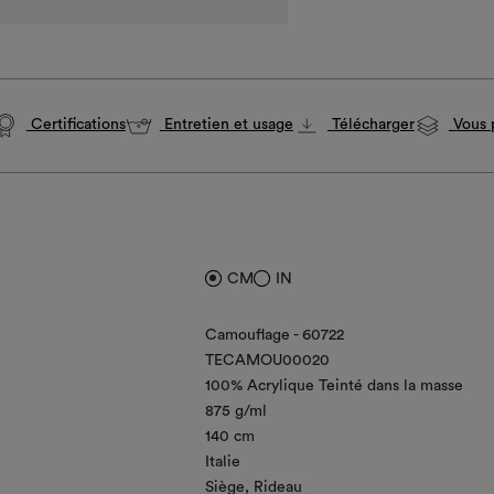
Certifications
Entretien et usage
Télécharger
Vous p
CM
IN
Camouflage - 60722
TECAMOU00020
100% Acrylique Teinté dans la masse
875 g/ml
140 cm
Italie
Siège
Rideau