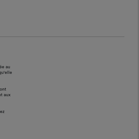
lée au
qu'elle
ont
nt aux
lez