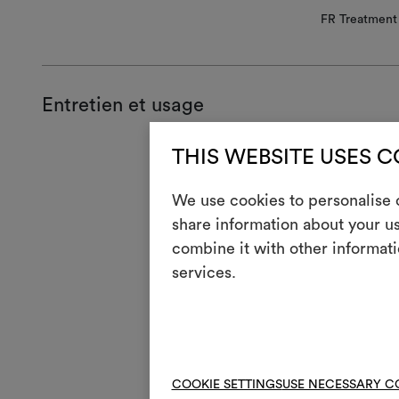
FR Treatment 
Entretien et usage
THIS WEBSITE USES 
Entreti
We use cookies to personalise c
H
Rep
share information about your us
Lave
3
combine it with other informati
esso
services.
V
Ne p
4
Lava
R
Ne 
COOKIE SETTINGS
USE NECESSARY C
*
Nett