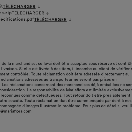
it
TÈLÈCHARGER
ns.zip
TÈLÈCHARGER
ecifications.pdf
TÈLÈCHARGER
n de la marchandise, celle-ci doit être acceptée sous réserve et contrô
ivraison. Si elle est livrée à des tiers, il incombe au client de vérifier 
ment contrôlée. Toute réclamation doit être adressée directement au
 réclamations adressées au transporteur ne seront pas prises en
. Les réclamations concernant des marchandises déjà emballées ne ser
 considération. La responsabilité de Mariaflora est limitée exclusiveme
 reconnues comme défectueuses. Tout retour doit être préalablement
notre société. Toute réclamation doit être communiquée par écrit à nos
compagnée d'images illustrant le problème. Pour plus de détails, veuil
o@mariaflora.com