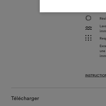
?
Trai
i
Rési
Lava
l
imm
p
Resp
Exce
une 
imm
INSTRUCTIO
Télécharger