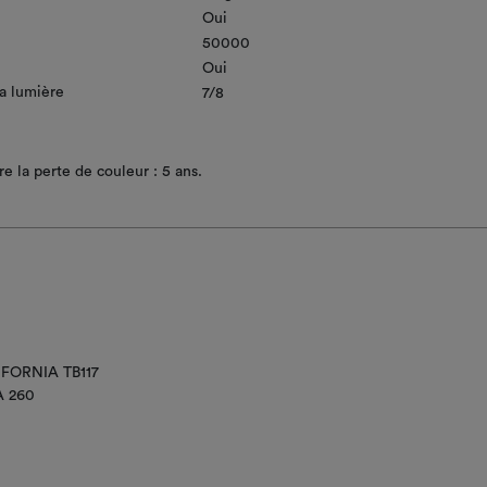
Oui
50000
Oui
la lumière
7/8
e la perte de couleur : 5 ans.
IFORNIA TB117
A 260