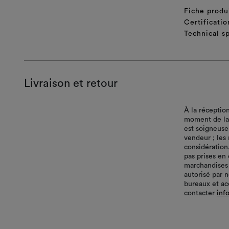
Fiche produ
Certificatio
Technical sp
Livraison et retour
À la réceptio
moment de la l
est soigneuse
vendeur ; les
considération
pas prises en
marchandises
autorisé par 
bureaux et ac
contacter
inf