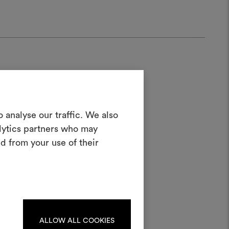
Créer un
 analyse our traffic. We also
oodboard
alytics partners who may
d from your use of their
teractif pour donner vie à vos idées et
n combinant des matériaux et des tissus
pour vos projets.
Pour créer ou modifier les
ards, veuillez vous identifier
ou vous enregistrer.
ALLOW ALL COOKIES