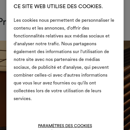
CE SITE WEB UTILISE DES COOKIES.
Projets
Les cookies nous permettent de personnaliser le
contenu et les annonces, d'offrir des
fonctionnalités relatives aux médias sociaux et
Créer
d'analyser notre trafic. Nous partageons
également des informations sur l'utilisation de
moodboar
notre site avec nos partenaires de médias
Un instrument interactif po
sociaux, de publicité et d'analyse, qui peuvent
à vos idées et les partager,
combiner celles-ci avec d'autres informations
des matériaux et des tiss
que vous leur avez fournies ou qu'ils ont
projets.
collectées lors de votre utilisation de leurs
services.
Pour créer ou modifie
Moodboards, veuillez vous 
ou vous enregistre
PARAMÈTRES DES COOKIES