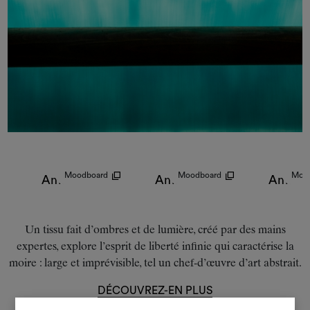
Moodboard
Moodboard
Moo
Amoir Libre
Amoir Libre
Amoir 
Un tissu fait d’ombres et de lumière, créé par des mains
expertes, explore l’esprit de liberté infinie qui caractérise la
moire : large et imprévisible, tel un chef-d’œuvre d’art abstrait.
DÉCOUVREZ-EN PLUS