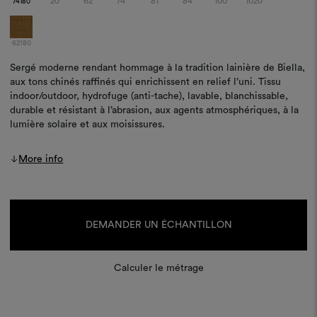
20
62
74
81
84
100
1020
74180
62180
Sergé moderne rendant hommage à la tradition lainière de Biella,
aux tons chinés raffinés qui enrichissent en relief l’uni. Tissu
indoor/outdoor, hydrofuge (anti-tache), lavable, blanchissable,
durable et résistant à l’abrasion, aux agents atmosphériques, à la
lumière solaire et aux moisissures.
More info
Stock
actuel :
DEMANDER UN ÉCHANTILLON
Calculer le métrage