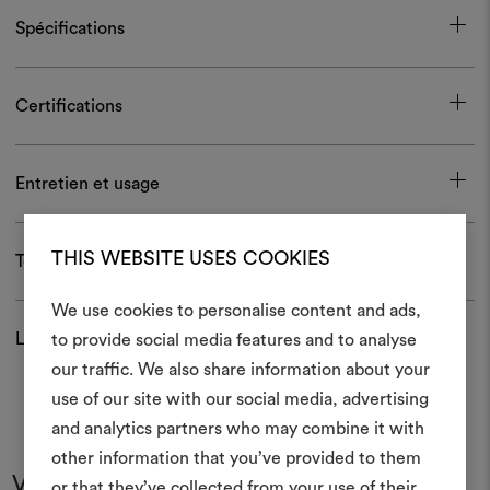
Spécifications
Certifications
Entretien et usage
THIS WEBSITE USES COOKIES
Télécharger
We use cookies to personalise content and ads,
Livraison et retour
to provide social media features and to analyse
Créer
our traffic. We also share information about your
moodboar
use of our site with our social media, advertising
and analytics partners who may combine it with
Un instrument interactif po
other information that you’ve provided to them
à vos idées et les partager,
Vous pourriez aussi aimer
or that they’ve collected from your use of their