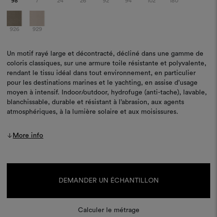
98
7
24
26
92
94
102
180
926
929
Un motif rayé large et décontracté, décliné dans une gamme de
coloris classiques, sur une armure toile résistante et polyvalente,
rendant le tissu idéal dans tout environnement, en particulier
pour les destinations marines et le yachting, en assise d’usage
moyen à intensif. Indoor/outdoor, hydrofuge (anti-tache), lavable,
blanchissable, durable et résistant à l’abrasion, aux agents
atmosphériques, à la lumière solaire et aux moisissures.
More info
Stock
actuel :
DEMANDER UN ÉCHANTILLON
Calculer le métrage