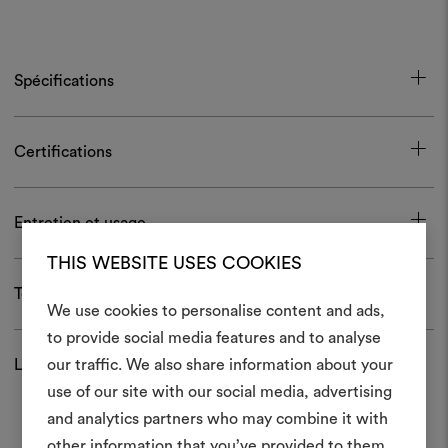
Spécifications
Certifications
Entretien et usage
THIS WEBSITE USES COOKIES
Télécharger
We use cookies to personalise content and ads,
to provide social media features and to analyse
Créer
Livraison et retour
our traffic. We also share information about your
moodboar
use of our site with our social media, advertising
and analytics partners who may combine it with
Un instrument interactif po
other information that you’ve provided to them