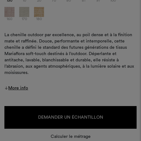
130
10
20
70
80
81
97
100
160
170
180
La chenille outdoor par excellence, au poil dense et à la finition
mate et raffinée. Douce, performante et intemporelle, cette
chenille a défini le standard des futures générations de tissus
Mariaflora soft-touch destinés à l’outdoor. Déperlante et
antitache, lavable, blanchissable et durable, elle résiste à
l’abrasion, aux agents atmosphériques, à la lumière solaire et aux
moisissures.
More info
Stock
actuel :
DEMANDER UN ÉCHANTILLON
Calculer le métrage