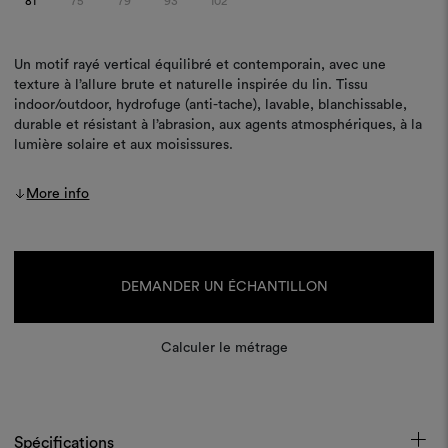
81
75
79
93
102
Un motif rayé vertical équilibré et contemporain, avec une
texture à l’allure brute et naturelle inspirée du lin. Tissu
indoor/outdoor, hydrofuge (anti-tache), lavable, blanchissable,
durable et résistant à l’abrasion, aux agents atmosphériques, à la
lumière solaire et aux moisissures.
More info
Stock
actuel :
DEMANDER UN ÉCHANTILLON
Calculer le métrage
Spécifications