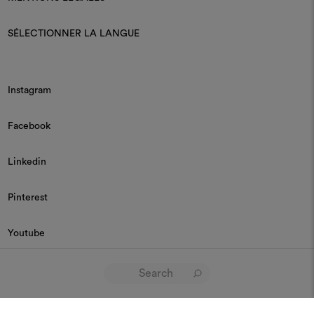
SÉLECTIONNER LA LANGUE
Instagram
Facebook
Linkedin
Pinterest
Youtube
© 2026 Dedar P.IVA 03187590157