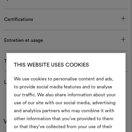
Certifications
Entretien et usage
Télécharger
THIS WEBSITE USES COOKIES
We use cookies to personalise content and ads,
Livraison et retour
to provide social media features and to analyse
Créer
our traffic. We also share information about your
moodboar
use of our site with our social media, advertising
and analytics partners who may combine it with
Un instrument interactif po
other information that you’ve provided to them
à vos idées et les partager,
Vous pourriez aussi aimer
or that they’ve collected from your use of their
des matériaux et des tiss