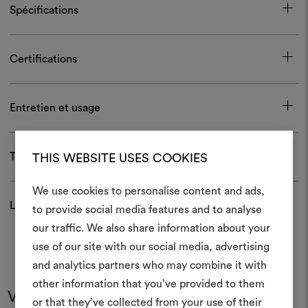
Spécifications
Certifications
Entretien et usage
Télécharger
THIS WEBSITE USES COOKIES
We use cookies to personalise content and ads,
Livraison et retour
to provide social media features and to analyse
Créer
our traffic. We also share information about your
moodboar
use of our site with our social media, advertising
and analytics partners who may combine it with
Un instrument interactif po
other information that you’ve provided to them
à vos idées et les partager,
Vous pourriez aussi aimer
or that they’ve collected from your use of their
des matériaux et des tiss