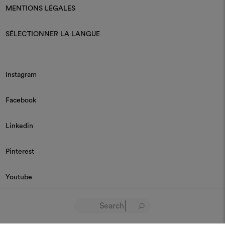
MENTIONS LÉGALES
SÉLECTIONNER LA LANGUE
Instagram
Facebook
Linkedin
Pinterest
Youtube
© 2026 Dedar P.IVA 03187590157