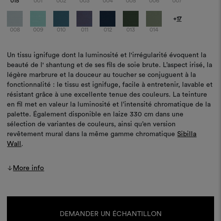
015
001
002
003
004
005
006
007
+
17
008
009
010
011
012
013
014
Un tissu ignifuge dont la luminosité et l'irrégularité évoquent la
beauté de l' shantung et de ses fils de soie brute. L’aspect irisé, la
légère marbrure et la douceur au toucher se conjuguent à la
fonctionnalité : le tissu est ignifuge, facile à entretenir, lavable et
résistant grâce à une excellente tenue des couleurs. La teinture
en fil met en valeur la luminosité et l’intensité chromatique de la
palette. Également disponible en laize 330 cm dans une
sélection de variantes de couleurs, ainsi qu’en version
revêtement mural dans la même gamme chromatique
Sibilla
Wall
.
More info
Stock
actuel :
DEMANDER UN ÉCHANTILLON