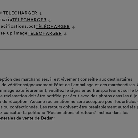
it
TÈLÈCHARGER
ns.zip
TÈLÈCHARGER
ecifications.pdf
TÈLÈCHARGER
ose-up image
TÈLÈCHARGER
ception des marchandises, il est vivement conseillé aux destinataires
r) de vérifier soigneusement l'état de l'emballage et des marchandises. 
ommagé extérieurement, veuillez le signaler au transporteur et sur le 
te réclamation doit être notifiée par écrit avec des photos dans les 8 jo
te de réception. Aucune réclamation ne sera acceptée pour les articles 
s ou confectionnés. Les retours doivent être préalablement autorisés 
z consulter la politique "Réclamations et retours" incluse dans les
énérales de vente de Dedar.
"