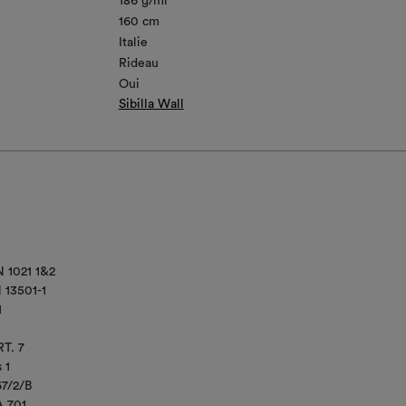
186 g/ml
160 cm
Italie
Rideau
Oui
Sibilla Wall
 1021 1&2
 13501-1
1
T. 7
 1
67/2/B
 701