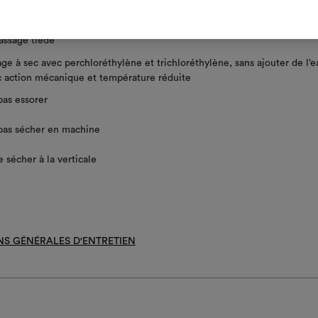
résistant au chlore
assage tiède
ge à sec avec perchloréthylène et trichloréthylène, sans ajouter de l’e
 action mécanique et température réduite
as essorer
pas sécher en machine
e sécher à la verticale
NS GÉNÉRALES D'ENTRETIEN