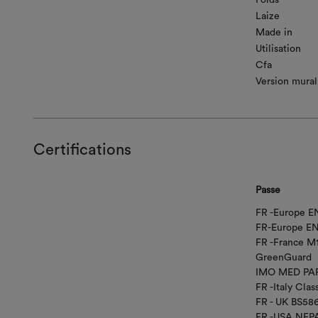
Poids
Laize
Made in
Utilisation
Cfa
Version mural
Certifications
Passe
FR -Europe EN
FR-Europe EN
FR -France M
GreenGuard
IMO MED PAR
FR -Italy Class
FR - UK BS58
FR -USA NFPA