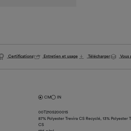
Certifications
Entretien et usage
Télécharger
Vous p
CM
IN
00T2105200015
87% Polyester Trevira CS Recyclé
13% Polyester T
CS