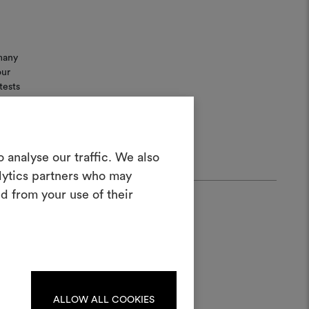
rmany
our
tests
t.
Créer un
 analyse our traffic. We also
oodboard
alytics partners who may
d from your use of their
teractif pour donner vie à vos idées et
n combinant des matériaux et des tissus
pour vos projets.
Pour créer ou modifier les
ards, veuillez vous identifier
ou vous enregistrer.
ALLOW ALL COOKIES