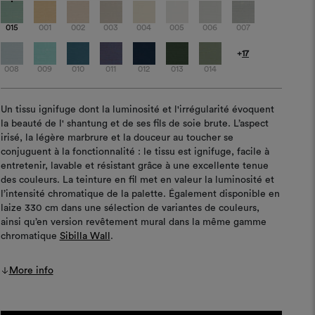
015
001
002
003
004
005
006
007
+
17
008
009
010
011
012
013
014
Un tissu ignifuge dont la luminosité et l'irrégularité évoquent
la beauté de l' shantung et de ses fils de soie brute. L’aspect
irisé, la légère marbrure et la douceur au toucher se
conjuguent à la fonctionnalité : le tissu est ignifuge, facile à
entretenir, lavable et résistant grâce à une excellente tenue
des couleurs. La teinture en fil met en valeur la luminosité et
l’intensité chromatique de la palette. Également disponible en
laize 330 cm dans une sélection de variantes de couleurs,
ainsi qu’en version revêtement mural dans la même gamme
chromatique
Sibilla Wall
.
More info