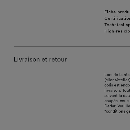
Fiche produ
Certificatio
Technical sp
High-res cl
Livraison et retour
Lors de la ré
(client/atelie
colis est end
livraison. Tou
suivant la da
coupés, cousu
Dedar. Veuille
"
conditions g