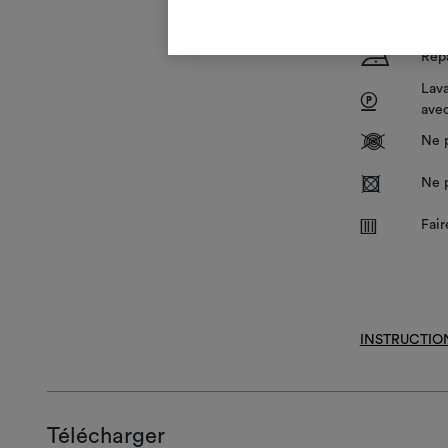
T
Pas 
H
Rep
Lava
P
avec
V
Ne p
R
Ne 
Z
Fair
INSTRUCTIO
Télécharger