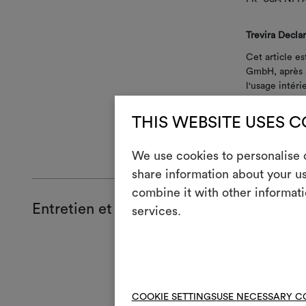
Trevira Decla
Cet article e
GmbH, après a
l'usage intéri
spécifiés dan
THIS WEBSITE USES 
FR -Germany 
FR - Europe 
We use cookies to personalise c
share information about your us
combine it with other informati
Entretien et usage
services.
Entreti
Lave
3
esso
COOKIE SETTINGS
USE NECESSARY C