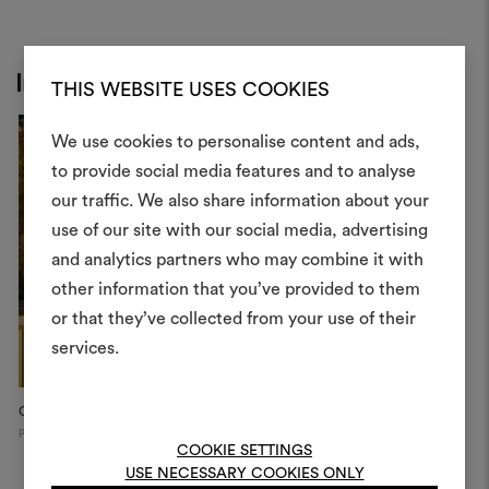
Inspiration
THIS WEBSITE USES COOKIES
We use cookies to personalise content and ads,
to provide social media features and to analyse
Créer
our traffic. We also share information about your
moodboar
use of our site with our social media, advertising
and analytics partners who may combine it with
Un instrument interactif po
other information that you’ve provided to them
à vos idées et les partager,
or that they’ve collected from your use of their
des matériaux et des tiss
projets.
services.
Pour créer ou modifie
Casa Newton, Pienza
Moodboards, veuillez vous 
Pienza
ou vous enregistre
COOKIE SETTINGS
USE NECESSARY COOKIES ONLY