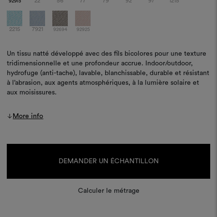
22
56
77
79
92
97
1215
92915
2215
7921
92694
92925
Un tissu natté développé avec des fils bicolores pour une texture
tridimensionnelle et une profondeur accrue. Indoor/outdoor,
hydrofuge (anti-tache), lavable, blanchissable, durable et résistant
à l’abrasion, aux agents atmosphériques, à la lumière solaire et
aux moisissures.
More info
Stock
actuel :
DEMANDER UN ÉCHANTILLON
Calculer le métrage