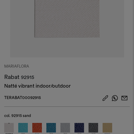
MARIAFLORA
Rabat
92915
Natté vibrant indoor/outdoor
TERABAT00092915
col.
92915 sand