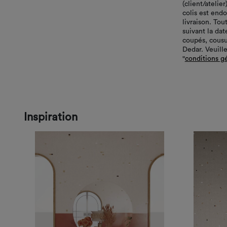
(client/atelie
colis est end
livraison. Tou
suivant la da
coupés, cousu
Dedar. Veuille
"
conditions g
Inspiration