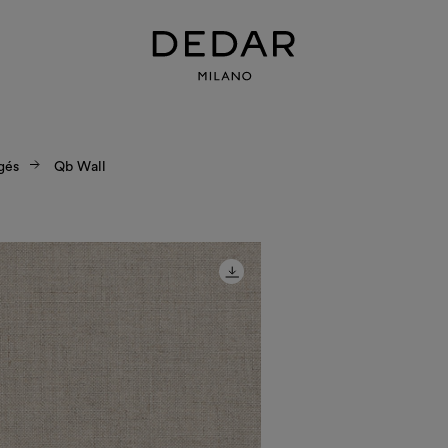
gés
Qb Wall