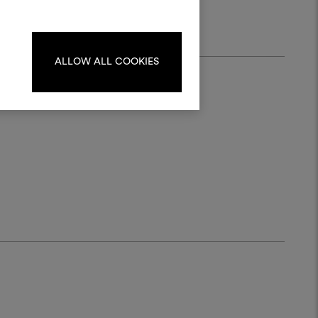
Pour créer ou modifier les
ards, veuillez vous identifier
ou vous enregistrer.
ALLOW ALL COOKIES
S'IDENTIFIER
REGISTER