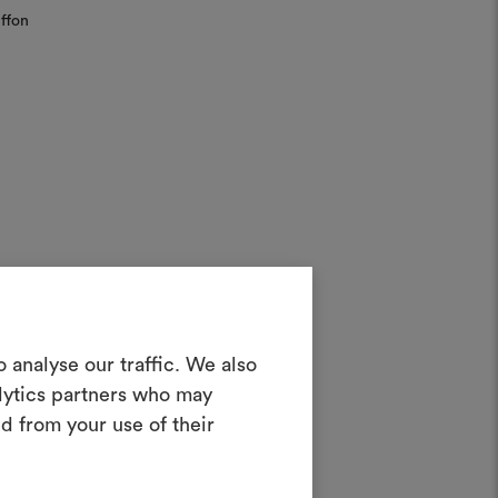
ffon
Créer un
 analyse our traffic. We also
oodboard
t des
alytics partners who may
Ces
d from your use of their
teractif pour donner vie à vos idées et
n combinant des matériaux et des tissus
ont
pour vos projets.