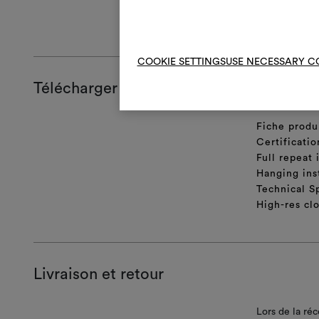
INSTRUCTIO
COOKIE SETTINGS
USE NECESSARY C
Télécharger
Fiche produ
Certificatio
Full repeat
Hanging ins
Technical S
High-res cl
Livraison et retour
Lors de la ré