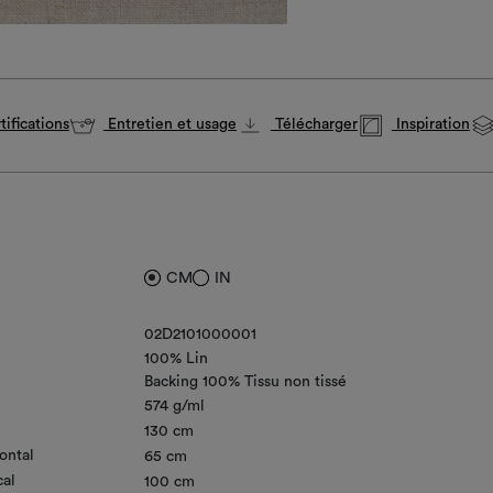
ifications
Entretien et usage
Télécharger
Inspiration
CM
IN
02D2101000001
100% Lin
Backing 100% Tissu non tissé
574 g/ml
130 cm
ontal
65 cm
cal
100 cm