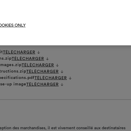
NS GÉNÉRALES D'ENTRETIEN
Moodbo
OOKIES ONLY
it
TÈLÈCHARGER
ns.zip
TÈLÈCHARGER
 images.zip
TÈLÈCHARGER
tructions.zip
TÈLÈCHARGER
pecifications.pdf
TÈLÈCHARGER
ose-up image
TÈLÈCHARGER
ception des marchandises, il est vivement conseillé aux destinataires