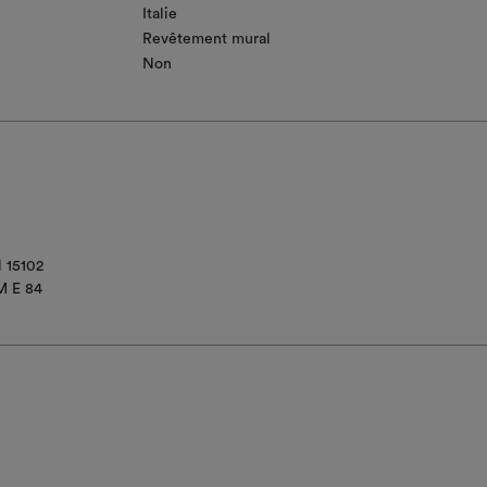
Italie
Revêtement mural
Non
 15102
M E 84