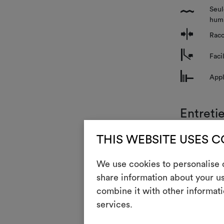
Seul
{
humi
g
Racc
m
Faci
n
Appl
Entreti
i
THIS WEBSITE USES 
Rési
We use cookies to personalise c
Ce revêtement 
share information about your us
irrégularités 
combine it with other informati
caractéristiqu
services.
permettent pas
juxtaposés. E