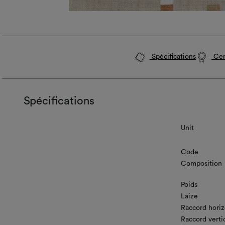
Spécifications
Cert
Spécifications
Unit
Code
Composition
Poids
Laize
Raccord horiz
Raccord verti