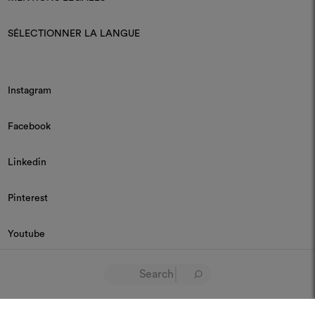
SÉLECTIONNER LA LANGUE
Instagram
Facebook
Linkedin
Pinterest
Youtube
© 2026 Dedar P.IVA 03187590157