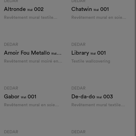
DEDAR
DEDAR
Moodboard
Moodboard
Altronde
002
Chatwin
001
Wall
Wall
Revêtement mural textile
Revêtement mural en soie
imprimé au cadre
tussah striée
Couleurs
Couleurs
DEDAR
DEDAR
Moodboard
Moodboard
Amoir Fou Metallo
Library
001
Wall
Wall
004
Revêtement mural moiré en
Textile wallcovering
lumière métallisée
Couleurs
Couleurs
DEDAR
DEDAR
Moodboard
Moodboard
Gabor
001
De-da-do
003
Wall
Wall
Revêtement mural en soie
Revêtement mural textile
matka
imprimé au cadre
Couleurs
Couleurs
DEDAR
DEDAR
Moodboard
Moodboard