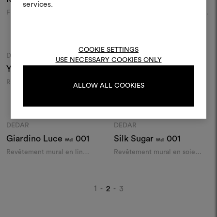
Wall
Wall
projets.
services.
Fire-retardant wallpaper
Revêtement murale en chintz
de lin imprimé au cadre
Pour créer ou modifie
Couleurs
Couleurs
Moodboards, veuillez vous 
ou vous enregistre
COOKIE SETTINGS
DEDAR
DEDAR
Moodboard
Moodboard
USE NECESSARY COOKIES ONLY
Yamnaya Letters
001
Silk Nature
001
Wall
Wall
Revêtement murale en chintz
Revêtement mural en soie
ALLOW ALL COOKIES
S'IDENTIFIER
de lin imprimé au cadre
grège et lin
Couleurs
Couleurs
DEDAR
DEDAR
REGISTER
Moodboard
Moodboard
Giardino Luce
001
Silk Sugar
001
Wall
Wall
Revêtement mural en lin
Revêtement mural en soie
naturel au dessin discret
grège et lin
1
2
3
-
-