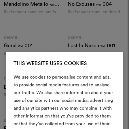
Mandolino Metallo
No Excuses
004
Wall
Wall
001
Revêtement mural en lumière
Revêtement mural en drap de
métallique
laine
Couleurs
Couleurs
DEDAR
DEDAR
Moodboard
Moodboard
Goral
001
Lost In Nazca
001
Wall
Wall
Revêtement murale en soie
Revêtement mural en shantung
matka imprimé au cadre
de soie labyrinthique
THIS WEBSITE USES COOKIES
Couleurs
Couleurs
We use cookies to personalise content and ads,
DEDAR
DEDAR
Moodboard
Moodboard
to provide social media features and to analyse
Drappo
104
Ze
001
Créer
Wall
Wall
our traffic. We also share information about your
Revêtement mural en soie et
Revêtement murale en jute
moodboar
use of our site with our social media, advertising
laine
laminé imprimé au cadre
Couleurs
Couleurs
and analytics partners who may combine it with
Un instrument interactif po
other information that you’ve provided to them
à vos idées et les partager,
DEDAR
DEDAR
Moodboard
Moodboard
or that they’ve collected from your use of their
des matériaux et des tiss
Rafia
002
Marmore
001