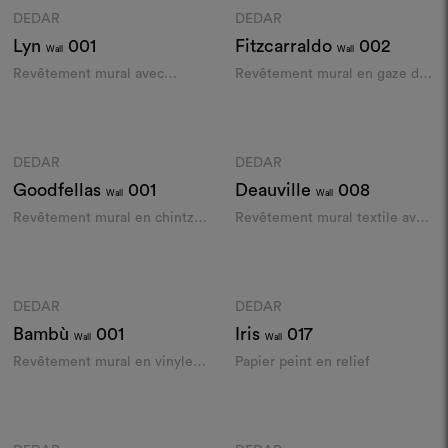
DEDAR
DEDAR
Moodboard
Moodboard
Lyn
001
Fitzcarraldo
002
Wall
Wall
Revêtement mural avec
Revêtement mural en gaze de
striures marquées effet soie
lin
thaï
Couleurs
Couleurs
DEDAR
DEDAR
Moodboard
Moodboard
Goodfellas
001
Deauville
008
Wall
Wall
Revêtement mural en chintz
Revêtement mural textile avec
de lin avec impression
rayures
fluctuante​
Couleurs
Couleurs
DEDAR
DEDAR
Moodboard
Moodboard
Bambù
001
Iris
017
Wall
Wall
Revêtement mural en vinyle
Papier peint en relief
gaufré
Couleurs
Couleurs