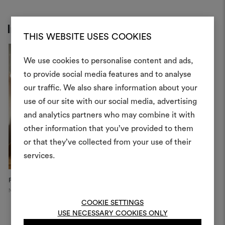
Inspiration
THIS WEBSITE USES COOKIES
We use cookies to personalise content and ads,
to provide social media features and to analyse
Créer
our traffic. We also share information about your
moodboar
use of our site with our social media, advertising
and analytics partners who may combine it with
Un instrument interactif po
other information that you’ve provided to them
à vos idées et les partager,
or that they’ve collected from your use of their
des matériaux et des tiss
projets.
services.
Pour créer ou modifie
Penthouse Tribeca
Private Apartment
Moodboards, veuillez vous 
New York
Brescia
ou vous enregistre
COOKIE SETTINGS
USE NECESSARY COOKIES ONLY