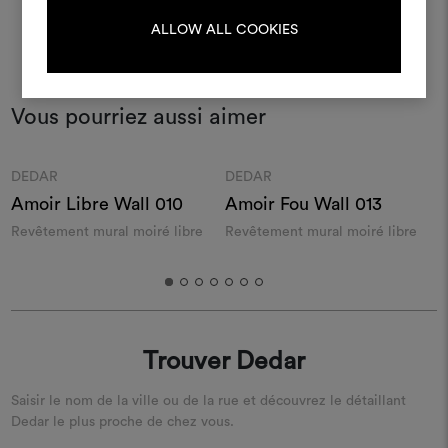
ALLOW ALL COOKIES
S'IDENTIFIER
REGISTER
Vous pourriez aussi aimer
Moodboard
Moodboard
DEDAR
DEDAR
Amoir Libre Wall 010
Amoir Fou Wall 013
I
Revêtement mural moiré libre
Revêtement mural moiré libre
P
Trouver Dedar
Saisir le nom de la ville ou de la rue et découvrez le détaillant
Dedar le plus proche de chez vous.