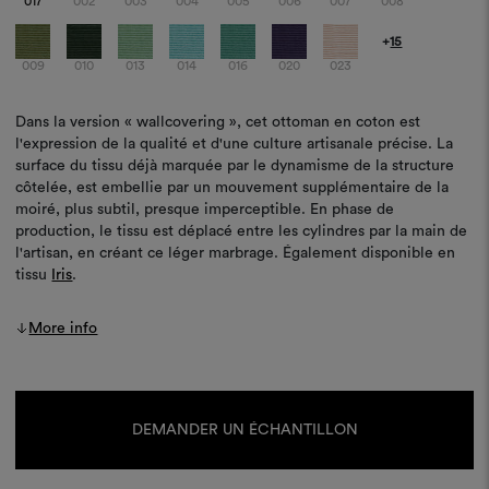
017
002
003
004
005
006
007
008
+
15
009
010
013
014
016
020
023
Dans la version « wallcovering », cet ottoman en coton est
l'expression de la qualité et d'une culture artisanale précise. La
surface du tissu déjà marquée par le dynamisme de la structure
côtelée, est embellie par un mouvement supplémentaire de la
moiré, plus subtil, presque imperceptible. En phase de
production, le tissu est déplacé entre les cylindres par la main de
l'artisan, en créant ce léger marbrage. Également disponible en
tissu
Iris
.
More info
Stock
actuel :
DEMANDER UN ÉCHANTILLON