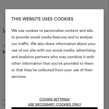
THIS WEBSITE USES COOKIES
Vous pourriez aussi aimer
We use cookies to personalise content and ads,
to provide social media features and to analyse
Créer
our traffic. We also share information about your
Moodboard
Moodboard
DEDAR
DEDAR
moodboar
use of our site with our social media, advertising
Pin005 Lipcord 001
Pin003 Soutache 001
P
and analytics partners who may combine it with
Un instrument interactif po
other information that you’ve provided to them
à vos idées et les partager,
or that they’ve collected from your use of their
des matériaux et des tiss
projets.
services.
Pour créer ou modifie
Trouver Dedar
Moodboards, veuillez vous 
ou vous enregistre
COOKIE SETTINGS
Saisir le nom de la ville ou de la rue et découvrez le détaillant
USE NECESSARY COOKIES ONLY
Dedar le plus proche de chez vous.