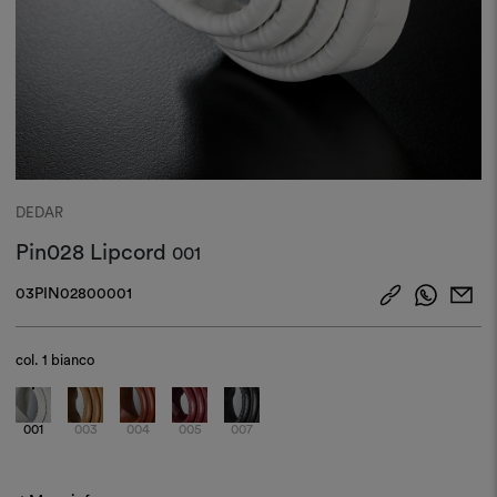
DEDAR
Pin028 Lipcord
001
03PIN02800001
col.
1 bianco
001
003
004
005
007