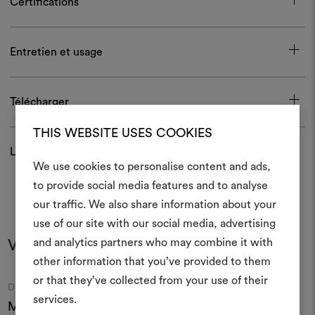
Certifications
Entretien et usage
Télécharger
THIS WEBSITE USES COOKIES
Livraison et retour
We use cookies to personalise content and ads,
to provide social media features and to analyse
Créer
our traffic. We also share information about your
moodboar
use of our site with our social media, advertising
and analytics partners who may combine it with
Vous pourriez aussi aimer
Un instrument interactif po
other information that you’ve provided to them
à vos idées et les partager,
or that they’ve collected from your use of their
des matériaux et des tiss
Moodboard
Moodboard
DEDAR
DEDAR
projets.
services.
Mezzaluna 135
Engram 003