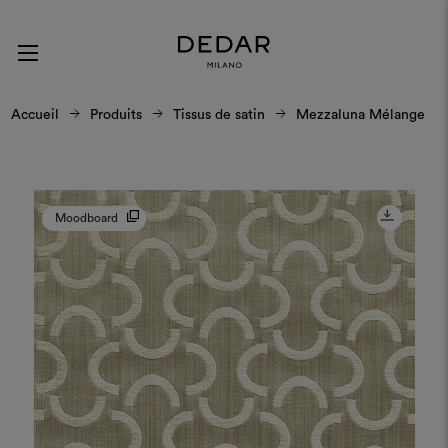
Accueil
Produits
Tissus de satin
Mezzaluna Mélange
Moodboard