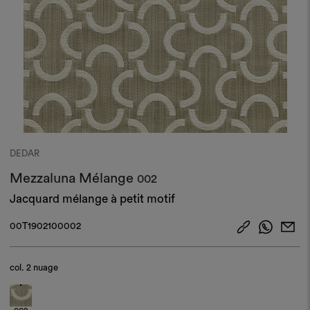
DEDAR
Mezzaluna Mélange
002
Jacquard mélange à petit motif
00T1902100002
col.
2 nuage