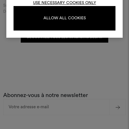
USE NECESSARY COOKIES ONLY
Saisir le nom de la ville ou de la rue et découvrez le détaillant
Dedar le plus proche de chez vous.
ALLOW ALL COOKIES
S'IDENTIFIER
DÉCOUVREZ TOUS LES MAGASINS DEDAR
REGISTER
Abonnez-vous à notre newsletter
Adresse
e-
mail