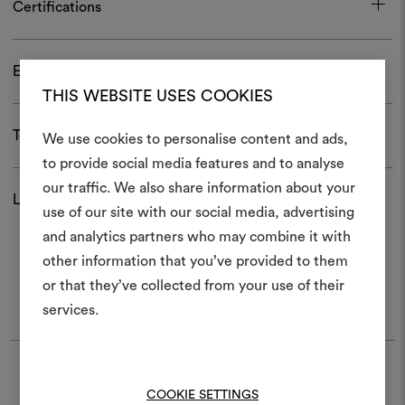
Certifications
Entretien et usage
THIS WEBSITE USES COOKIES
Télécharger
We use cookies to personalise content and ads,
to provide social media features and to analyse
Créer
our traffic. We also share information about your
Livraison et retour
moodboar
use of our site with our social media, advertising
and analytics partners who may combine it with
Un instrument interactif po
other information that you’ve provided to them
à vos idées et les partager,
or that they’ve collected from your use of their
des matériaux et des tiss
projets.
services.
Pour créer ou modifie
Moodboards, veuillez vous 
Trouver Dedar
ou vous enregistre
COOKIE SETTINGS