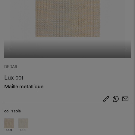
DEDAR
Lux
001
Maille métallique
col.
1 sole
001
002