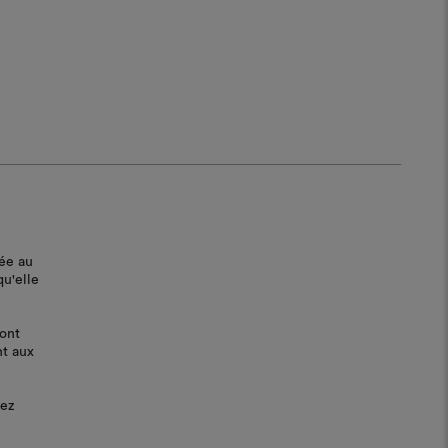
lée au
qu'elle
ont
nt aux
lez