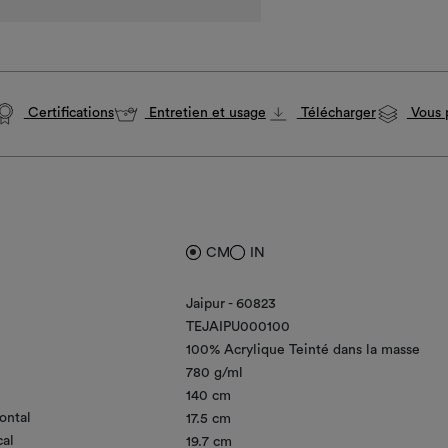
Certifications
Entretien et usage
Télécharger
Vous p
CM
IN
Jaipur - 60823
TEJAIPU000100
100% Acrylique Teinté dans la masse
780 g/ml
140 cm
ontal
17.5 cm
cal
19.7 cm