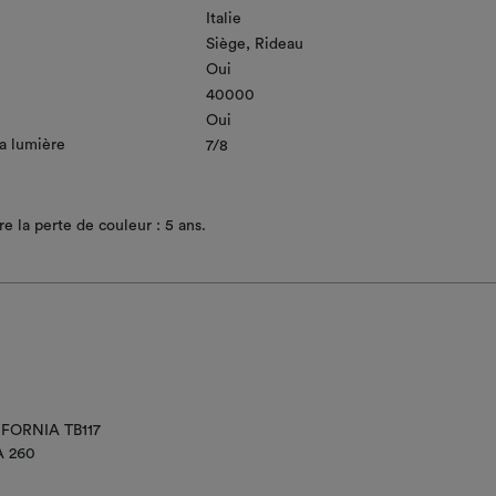
Italie
Siège
Rideau
Oui
40000
Oui
la lumière
7/8
e la perte de couleur : 5 ans.
IFORNIA TB117
A 260