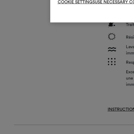
COOKIE SETTINGS
USE NECESSARY C
*
Nett
?
Trai
i
Rési
Lava
l
imm
p
Resp
Exce
une 
imm
INSTRUCTIO