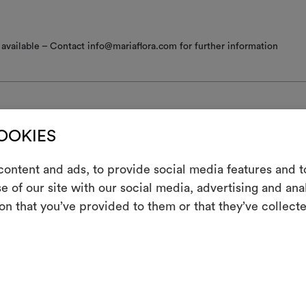
available – Contact info@mariaflora.com for further information
COOKIES
en/lavage
ontent and ads, to provide social media features and to
m
e of our site with our social media, advertising and an
assage tiède
on that you’ve provided to them or that they’ve collecte
Un instrument in
r à la machine à moins de 30°C avec traitement délicat : 1/2 charge,
les partager, e
rage rapide et à faible vitesse.
as essorer
ge en machine à une température inférieure à 40°C
Moodbo
pas sécher en machine