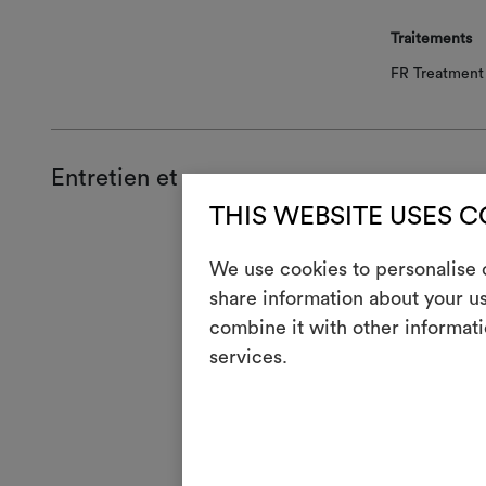
Traitements
FR Treatment 
Entretien et usage
THIS WEBSITE USES 
Entreti
We use cookies to personalise c
H
share information about your us
Rep
combine it with other informati
Lave
3
services.
esso
V
Ne p
4
Lava
R
Ne 