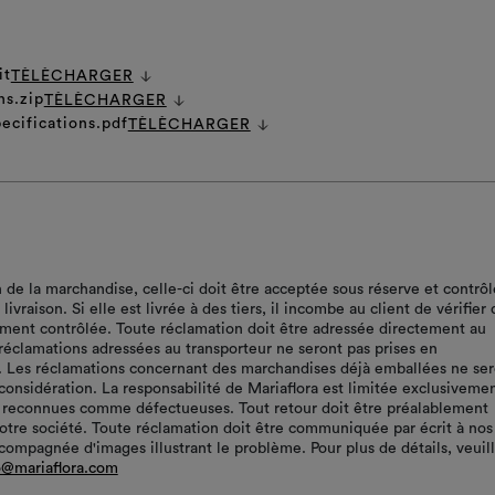
it
TÈLÈCHARGER
ns.zip
TÈLÈCHARGER
ecifications.pdf
TÈLÈCHARGER
n de la marchandise, celle-ci doit être acceptée sous réserve et contrô
ivraison. Si elle est livrée à des tiers, il incombe au client de vérifier 
ment contrôlée. Toute réclamation doit être adressée directement au
 réclamations adressées au transporteur ne seront pas prises en
. Les réclamations concernant des marchandises déjà emballées ne ser
 considération. La responsabilité de Mariaflora est limitée exclusiveme
 reconnues comme défectueuses. Tout retour doit être préalablement
notre société. Toute réclamation doit être communiquée par écrit à nos
compagnée d'images illustrant le problème. Pour plus de détails, veuil
o@mariaflora.com