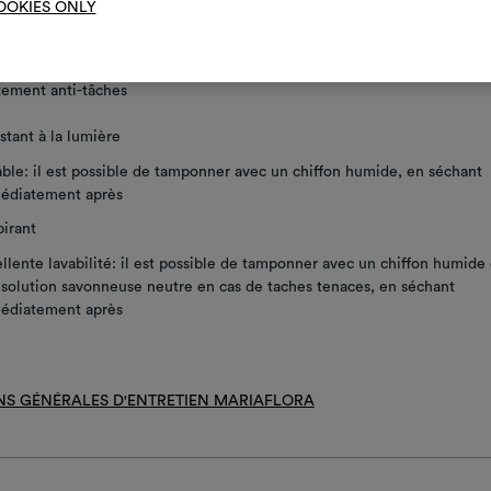
OOKIES ONLY
oyer à la surface avec une éponge humide et savon neutre
tement anti-tâches
stant à la lumière
ble: il est possible de tamponner avec un chiffon humide, en séchant
édiatement après
irant
llente lavabilité: il est possible de tamponner avec un chiffon humide 
solution savonneuse neutre en cas de taches tenaces, en séchant
édiatement après
NS GÉNÉRALES D'ENTRETIEN MARIAFLORA