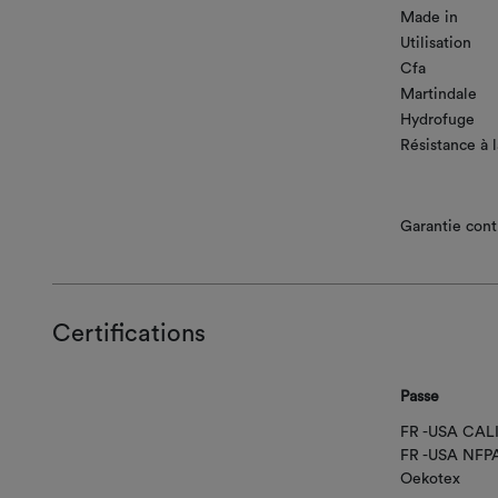
Made in
Utilisation
Cfa
Martindale
Hydrofuge
Résistance à 
Garantie contr
Certifications
Passe
FR -USA CAL
FR -USA NFP
Oekotex