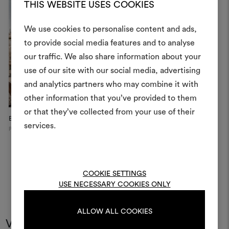
THIS WEBSITE USES COOKIES
We use cookies to personalise content and ads,
to provide social media features and to analyse
Créer
our traffic. We also share information about your
moodboar
use of our site with our social media, advertising
and analytics partners who may combine it with
Un instrument interactif po
other information that you’ve provided to them
à vos idées et les partager,
or that they’ve collected from your use of their
des matériaux et des tiss
Bulgari Hotel
1950s armchair by Nap Atelier
Bu
projets.
services.
Paris
Pa
Pour créer ou modifie
Moodboards, veuillez vous 
ou vous enregistre
COOKIE SETTINGS
USE NECESSARY COOKIES ONLY
ALLOW ALL COOKIES
S'IDENTIFIER
Vous pourriez aussi aimer