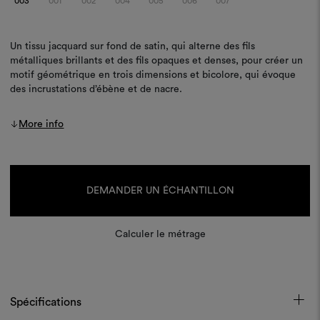
003
001
002
004
005
006
007
Un tissu jacquard sur fond de satin, qui alterne des fils
métalliques brillants et des fils opaques et denses, pour créer un
motif géométrique en trois dimensions et bicolore, qui évoque
des incrustations d’ébène et de nacre.
More info
Stock
actuel :
DEMANDER UN ÉCHANTILLON
Calculer le métrage
Spécifications