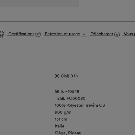
Certifications
Entretien et usage
Télécharger
Vous p
CM
IN
Glifo - 10549
TEGLIFO00080
100% Polyester Trevira CS
900 g/ml
131 cm
Italie
Siège
Rideau