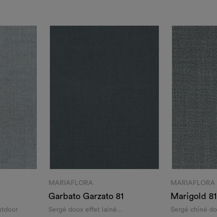
MARIAFLORA
MARIAFLORA
Garbato Garzato 81
Marigold 81
utdoor
Sergé doux effet lainé
Sergé chiné do