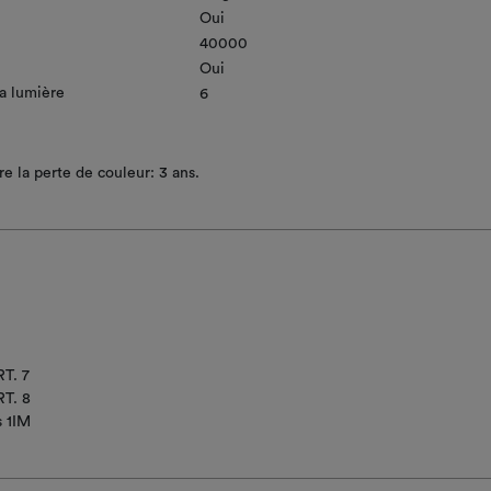
Oui
40000
Oui
la lumière
6
e la perte de couleur: 3 ans.
T. 7
T. 8
s 1IM