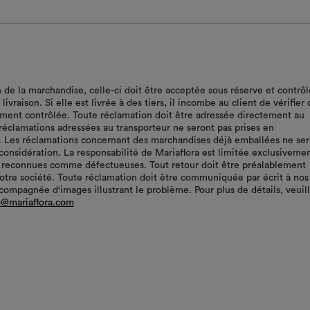
n de la marchandise, celle-ci doit être acceptée sous réserve et contrô
ivraison. Si elle est livrée à des tiers, il incombe au client de vérifier 
ment contrôlée. Toute réclamation doit être adressée directement au
 réclamations adressées au transporteur ne seront pas prises en
. Les réclamations concernant des marchandises déjà emballées ne ser
 considération. La responsabilité de Mariaflora est limitée exclusiveme
 reconnues comme défectueuses. Tout retour doit être préalablement
notre société. Toute réclamation doit être communiquée par écrit à nos
compagnée d'images illustrant le problème. Pour plus de détails, veuil
o@mariaflora.com