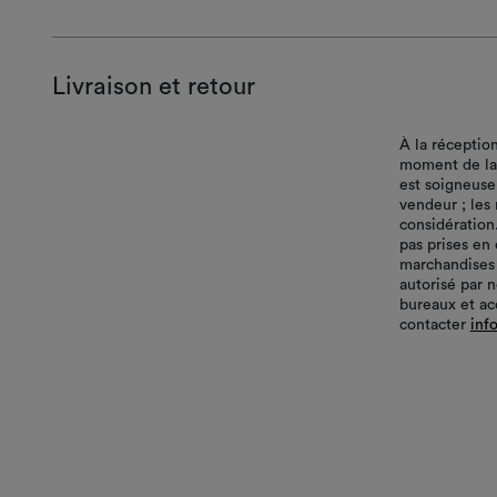
Livraison et retour
À la réceptio
moment de la l
est soigneuse
vendeur ; les
considération
pas prises en
marchandises
autorisé par 
bureaux et ac
contacter
inf