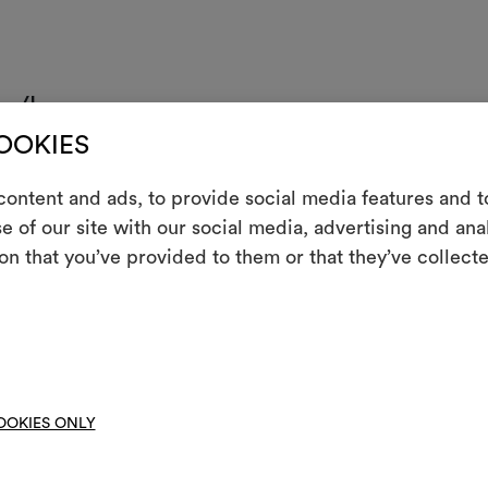
en/lavage
COOKIES
assage tiède
r à la machine à moins de 30°C avec traitement délicat : 1/2 charge,
ontent and ads, to provide social media features and to
m
rage rapide et à faible vitesse.
e of our site with our social media, advertising and an
as essorer
on that you’ve provided to them or that they’ve collecte
Un instrument in
les partager, e
 types de blanchiment autorisés
pas sécher en machine
Moodbo
oyer à la surface avec une éponge humide et savon neutre
OOKIES ONLY
tement anti-tâches
stant à la lumière