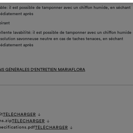
ble: il est possible de tamponner avec un chiffon humide, en séchant
édiatement après
irant
llente lavabilité: il est possible de tamponner avec un chiffon humide 
solution savonneuse neutre en cas de taches tenaces, en séchant
édiatement après
NS GÉNÉRALES D'ENTRETIEN MARIAFLORA
it
TÈLÈCHARGER
ns.zip
TÈLÈCHARGER
pecifications.pdf
TÈLÈCHARGER