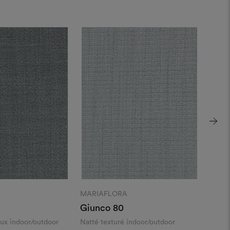
MARIAFLORA
MARI
Giunco 80
Abac
ux indoor/outdoor
Natté texturé indoor/outdoor
Struc