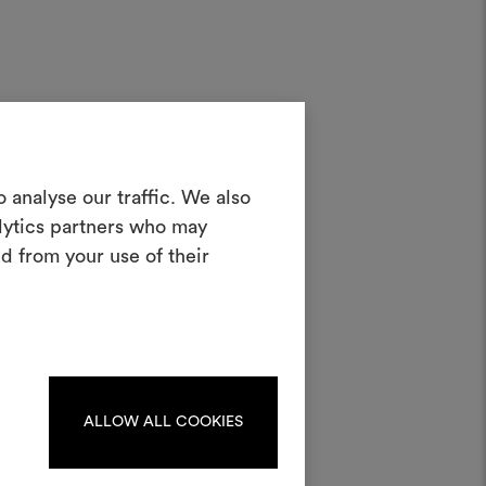
Créer un
 analyse our traffic. We also
oodboard
alytics partners who may
d from your use of their
teractif pour donner vie à vos idées et
n combinant des matériaux et des tissus
pour vos projets.
Pour créer ou modifier les
ards, veuillez vous identifier
ou vous enregistrer.
ALLOW ALL COOKIES