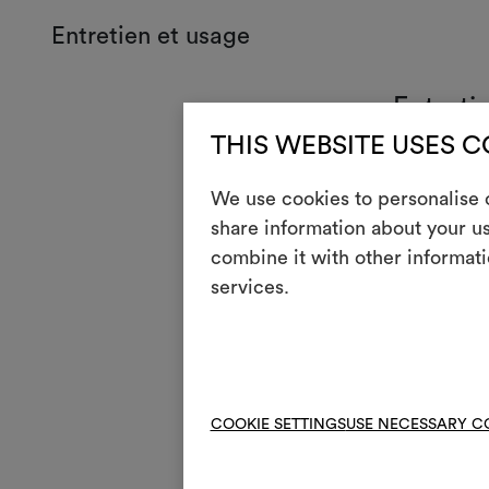
Entretien et usage
Entreti
THIS WEBSITE USES 
H
Rep
Lave
We use cookies to personalise c
3
esso
share information about your us
V
Ne p
combine it with other informati
services.
S
Tous
R
Ne 
*
Nett
COOKIE SETTINGS
USE NECESSARY C
?
Trai
i
Rési