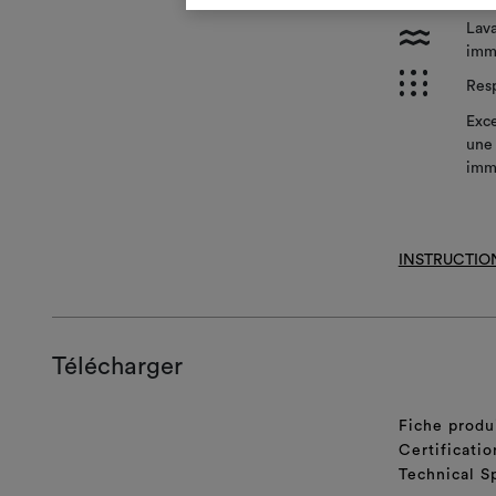
Lava
l
imm
p
Resp
Exce
une 
imm
INSTRUCTIO
Télécharger
Fiche produ
Certificatio
Technical S