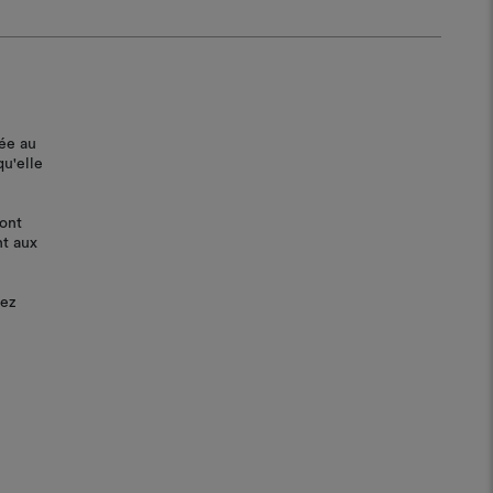
lée au
qu'elle
ont
nt aux
lez