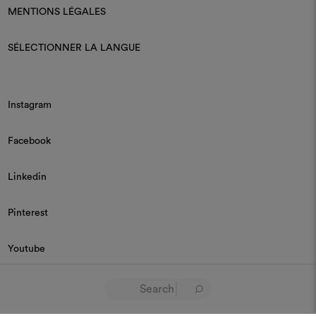
MENTIONS LÉGALES
SÉLECTIONNER LA LANGUE
Instagram
Facebook
Linkedin
Pinterest
Youtube
© 2026 Dedar P.IVA 03187590157