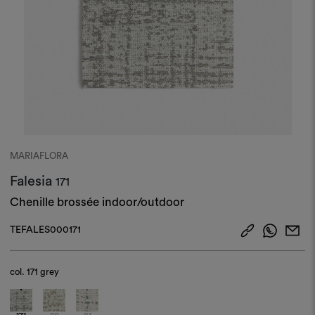
MARIAFLORA
Falesia
171
Chenille brossée indoor/outdoor
TEFALES000171
col.
171 grey