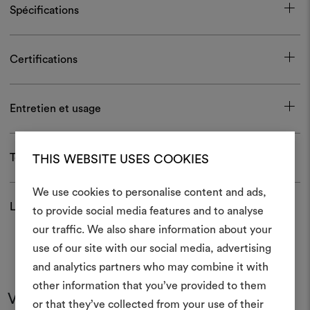
Spécifications
Certifications
Entretien et usage
Télécharger
THIS WEBSITE USES COOKIES
We use cookies to personalise content and ads,
Livraison et retour
to provide social media features and to analyse
Créer
our traffic. We also share information about your
moodboar
use of our site with our social media, advertising
and analytics partners who may combine it with
Un instrument interactif po
other information that you’ve provided to them
à vos idées et les partager,
Vous pourriez aussi aimer
or that they’ve collected from your use of their
des matériaux et des tiss