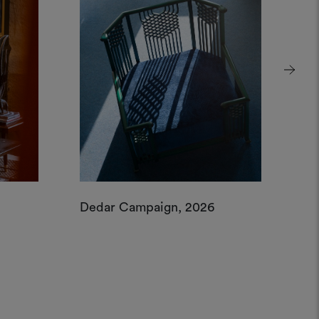
Dedar Campaign, 2026
De
Par