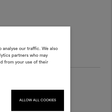
ours
Créer un
 analyse our traffic. We also
oodboard
alytics partners who may
d from your use of their
teractif pour donner vie à vos idées et
n combinant des matériaux et des tissus
pour vos projets.
Pour créer ou modifier les
ards, veuillez vous identifier
ou vous enregistrer.
ALLOW ALL COOKIES