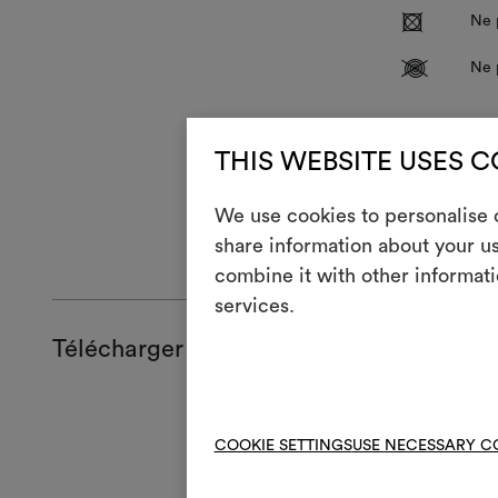
R
Ne 
V
Ne 
Avec l’usage, 
THIS WEBSITE USES 
peut s’aplatir
légèrement à 
We use cookies to personalise c
INSTRUCTIO
share information about your us
combine it with other informati
services.
Télécharger
Fiche produ
Technical S
COOKIE SETTINGS
USE NECESSARY C
High-res cl