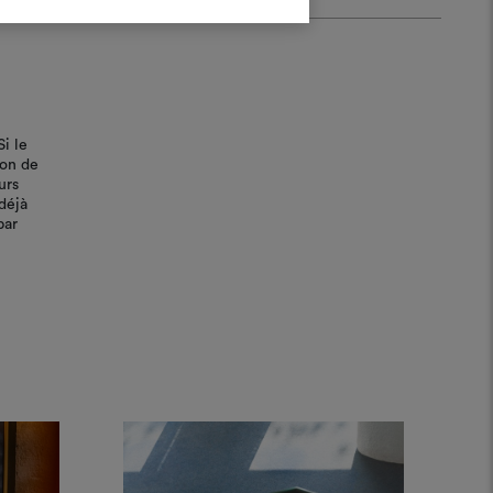
S'IDENTIFIER
REGISTER
Si le
bon de
urs
déjà
par