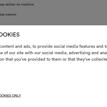
pas sécher en machine
pas essorer
le temps et lors des phases de stockage et d’enroulage, le poil des vel
COOKIES
. Pour lui redonner son aspect d’origine, il est conseillé de le vaporiser
une distance de 20 cm et de le brosser.
ontent and ads, to provide social media features and to
m
NS GÉNÉRALES D'ENTRETIEN
e of our site with our social media, advertising and an
on that you’ve provided to them or that they’ve collecte
Un instrument in
les partager, e
Moodbo
it
TÈLÈCHARGER
pecifications.pdf
TÈLÈCHARGER
OOKIES ONLY
ose-up image
TÈLÈCHARGER