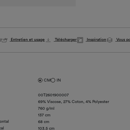
s
Entretien et usage
Télécharger
Inspiration
Vous po
CM
IN
00T2601900007
69% Viscose
27% Coton
4% Polyester
760 g/ml
137 cm
ontal
68 cm
cal
103.5 cm