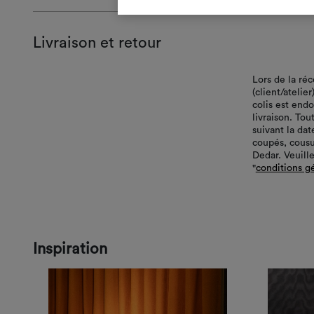
Livraison et retour
Lors de la ré
(client/atelie
colis est end
livraison. Tou
suivant la da
coupés, cousu
Dedar. Veuille
"
conditions g
Inspiration