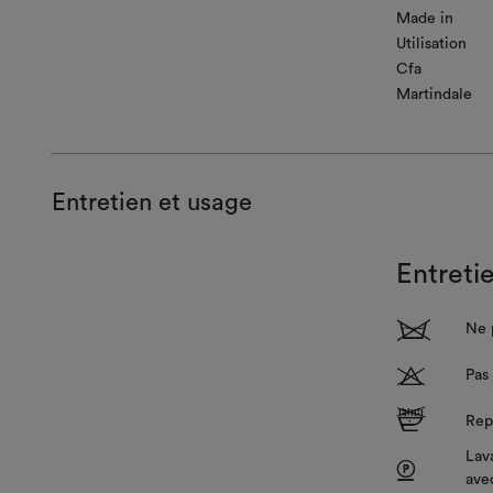
Made in
Utilisation
Cfa
Martindale
Entretien et usage
Entreti
1
Ne p
T
Pas 
E
Rep
Lava
P
ave