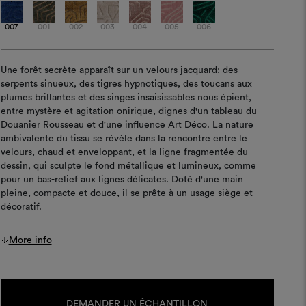
007
001
002
003
004
005
006
Une forêt secrète apparaît sur un velours jacquard: des
serpents sinueux, des tigres hypnotiques, des toucans aux
plumes brillantes et des singes insaisissables nous épient,
entre mystère et agitation onirique, dignes d'un tableau du
Douanier Rousseau et d'une influence Art Déco. La nature
ambivalente du tissu se révèle dans la rencontre entre le
velours, chaud et enveloppant, et la ligne fragmentée du
dessin, qui sculpte le fond métallique et lumineux, comme
pour un bas-relief aux lignes délicates. Doté d'une main
pleine, compacte et douce, il se prête à un usage siège et
décoratif.
More info
Stock
actuel :
DEMANDER UN ÉCHANTILLON