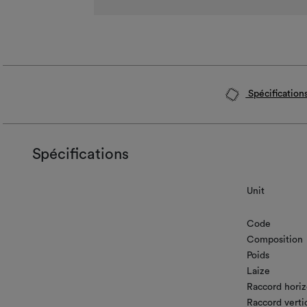
Spécification
Spécifications
Unit
Code
Composition
Poids
Laize
Raccord horiz
Raccord verti