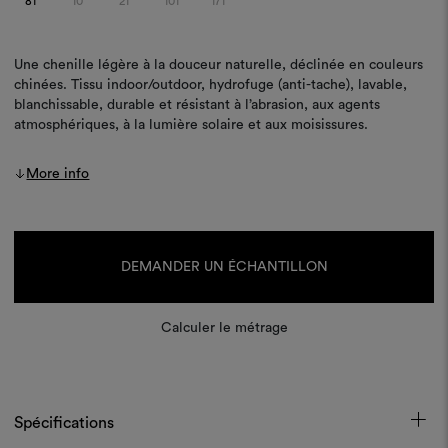
81
10
21
101
171
Une chenille légère à la douceur naturelle, déclinée en couleurs
chinées. Tissu indoor/outdoor, hydrofuge (anti-tache), lavable,
blanchissable, durable et résistant à l’abrasion, aux agents
atmosphériques, à la lumière solaire et aux moisissures.
More info
Stock
actuel :
DEMANDER UN ÉCHANTILLON
Calculer le métrage
Spécifications