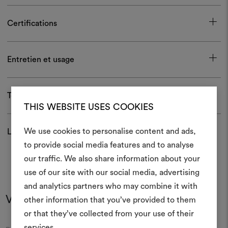
Certifications
Entretien et usage
Télécharger
THIS WEBSITE USES COOKIES
We use cookies to personalise content and ads,
Livraison et retour
to provide social media features and to analyse
Créer
our traffic. We also share information about your
moodboar
use of our site with our social media, advertising
and analytics partners who may combine it with
Un instrument interactif po
Vous pourriez aussi aimer
other information that you’ve provided to them
à vos idées et les partager,
or that they’ve collected from your use of their
des matériaux et des tiss
projets.
services.