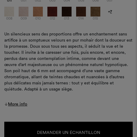
011
001
002
003
004
005
006
007
+
7
008
009
010
012
013
014
015
Un silencieux sens des proportions offre un enchantement sans
artifice à un somptueux velours en pur mohair dont la douceur est
la promesse. Doux sous tous ses aspects, il séduit la vue et le
toucher. Il invite à le caresser une fois, puis encore, et encore,
perdus dans une contemplation intime, comme devant une
œuvre d’art majestueuse ou un phénomène naturel hypnotique.
Son poil haut de 6 mm est accompagné d’une vaste gamme
chromatique, allant de teintes chaudes et nuancées à d’autres
plus délicates mais jamais ternes : tout y est équilibre et
quiétude. Adapté à un usage siège.
More info
Stock
actuel :
DEMANDER UN ÉCHANTILLON