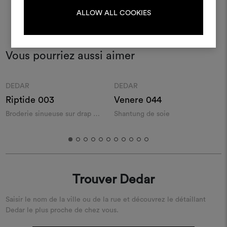
ALLOW ALL COOKIES
S'IDENTIFIER
Vous pourriez aussi aimer
REGISTER
Moodboard
Moodboard
DEDAR
DEDAR
Riptide 003
Venere 044
P
Broderie sinueuse sur drap de
Shantung de soie
T
laine
i
Trouver Dedar
Saisir le nom de la ville ou de la rue et découvrez le détaillant
Dedar le plus proche de chez vous.