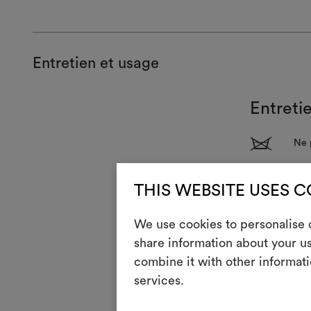
Entretien et usage
Entreti
1
Ne p
T
Pas 
THIS WEBSITE USES 
H
Rep
We use cookies to personalise c
Lava
P
ave
share information about your us
V
Ne 
combine it with other informati
services.
R
Ne 