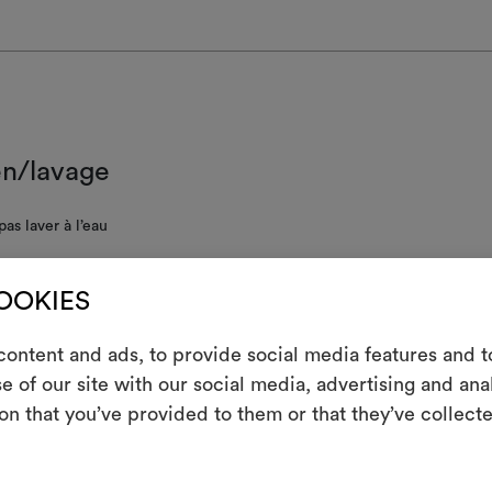
en/lavage
as laver à l’eau
résistant au chlore
COOKIES
assage tiède
ontent and ads, to provide social media features and to
ge à sec avec perchloréthylène et trichloréthylène, sans ajouter de l’e
m
c action mécanique et température réduite
e of our site with our social media, advertising and an
pas essorer
on that you’ve provided to them or that they’ve collecte
Un instrument in
les partager, e
pas sécher en machine