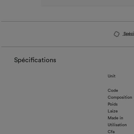
Spéci
Spécifications
Unit
Code
Composition
Poids
Laize
Made in
Utilisation
Cfa