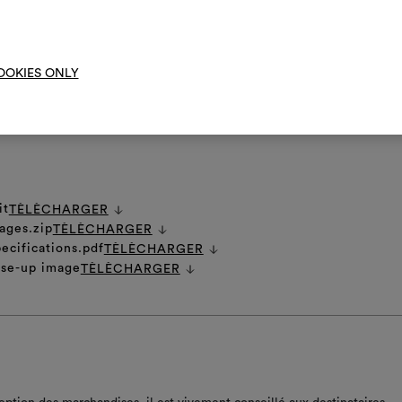
ontré "railroaded" (tourné).
Moodbo
OOKIES ONLY
NS GÉNÉRALES D'ENTRETIEN
it
TÈLÈCHARGER
ages.zip
TÈLÈCHARGER
ecifications.pdf
TÈLÈCHARGER
ose-up image
TÈLÈCHARGER