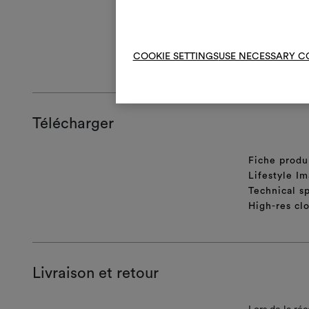
Le tissu est m
COOKIE SETTINGS
USE NECESSARY C
INSTRUCTIO
Télécharger
Fiche produ
Lifestyle Im
Technical sp
High-res cl
Livraison et retour