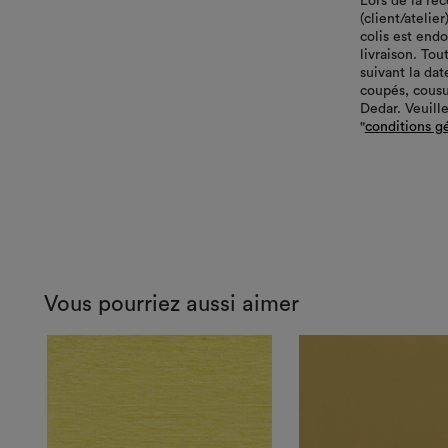
Lors de la ré
(client/atelie
colis est end
livraison. Tou
suivant la da
coupés, cousu
Dedar. Veuille
"
conditions g
Vous pourriez aussi aimer