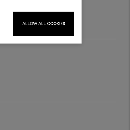
Pour créer ou modifier les
ards, veuillez vous identifier
ou vous enregistrer.
ALLOW ALL COOKIES
S'IDENTIFIER
REGISTER