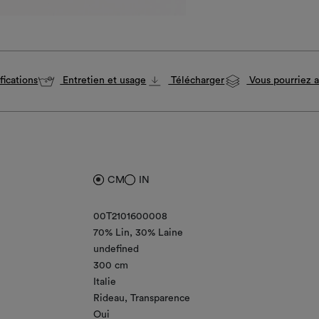
fications
Entretien et usage
Télécharger
Vous pourriez a
CM
IN
00T2101600008
70% Lin
30% Laine
undefined
300 cm
Italie
Rideau
Transparence
Oui