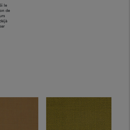
Si le
bon de
urs
déjà
par