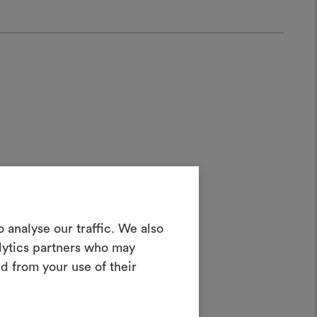
Créer un
 analyse our traffic. We also
au,
oodboard
alytics partners who may
d from your use of their
teractif pour donner vie à vos idées et
n combinant des matériaux et des tissus
pour vos projets.