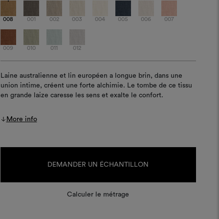
008
001
002
003
004
005
006
007
009
010
011
012
Laine australienne et lin européen a longue brin, dans une
union intime, créent une forte alchimie. Le tombe de ce tissu
en grande laize caresse les sens et exalte le confort.
More info
Stock
actuel :
DEMANDER UN ÉCHANTILLON
Calculer le métrage