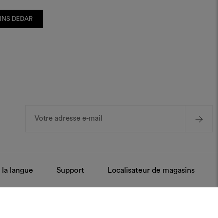
INS DEDAR
Adresse
e-
mail
 la langue
Support
Localisateur de magasins
itement et entretien
Presse