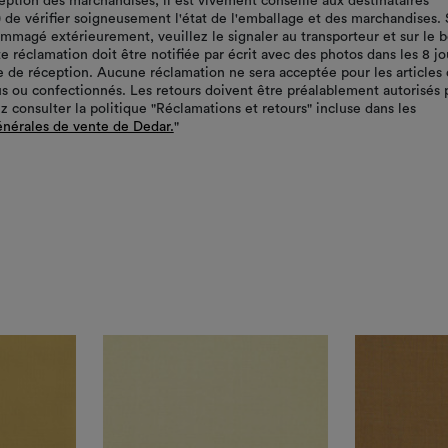
ception des marchandises, il est vivement conseillé aux destinataires
r) de vérifier soigneusement l'état de l'emballage et des marchandises. 
ommagé extérieurement, veuillez le signaler au transporteur et sur le 
te réclamation doit être notifiée par écrit avec des photos dans les 8 jo
te de réception. Aucune réclamation ne sera acceptée pour les articles 
s ou confectionnés. Les retours doivent être préalablement autorisés 
z consulter la politique "Réclamations et retours" incluse dans les
énérales de vente de Dedar.
"