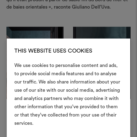
de baies orientales », raconte Giuliano Dell’Uva.
THIS WEBSITE USES COOKIES
+
We use cookies to personalise content and ads,
+
to provide social media features and to analyse
Créer
our traffic. We also share information about your
moodboar
use of our site with our social media, advertising
and analytics partners who may combine it with
Un instrument interactif po
other information that you’ve provided to them
à vos idées et les partager,
or that they’ve collected from your use of their
des matériaux et des tiss
projets.
services.
Dans ce projet