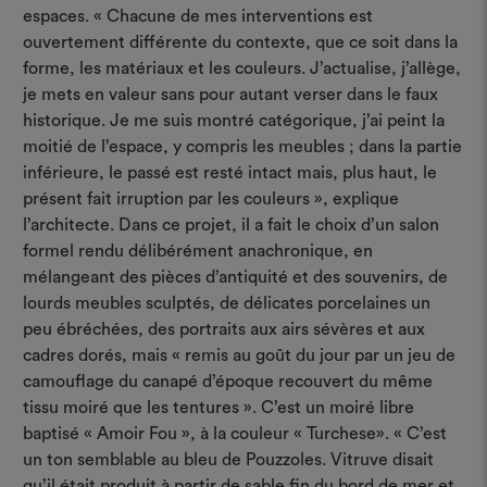
espaces. « Chacune de mes interventions est
ouvertement différente du contexte, que ce soit dans la
forme, les matériaux et les couleurs. J’actualise, j’allège,
je mets en valeur sans pour autant verser dans le faux
historique. Je me suis montré catégorique, j’ai peint la
moitié de l’espace, y compris les meubles ; dans la partie
inférieure, le passé est resté intact mais, plus haut, le
présent fait irruption par les couleurs », explique
l’architecte. Dans ce projet, il a fait le choix d’un salon
formel rendu délibérément anachronique, en
mélangeant des pièces d’antiquité et des souvenirs, de
lourds meubles sculptés, de délicates porcelaines un
peu ébréchées, des portraits aux airs sévères et aux
cadres dorés, mais « remis au goût du jour par un jeu de
camouflage du canapé d’époque recouvert du même
tissu moiré que les tentures ». C’est un moiré libre
baptisé « Amoir Fou », à la couleur « Turchese». « C’est
un ton semblable au bleu de Pouzzoles. Vitruve disait
qu’il était produit à partir de sable fin du bord de mer et