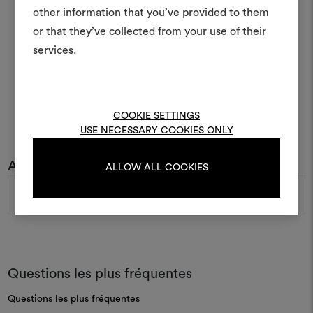
other information that you’ve provided to them
à vos idées et les partager,
or that they’ve collected from your use of their
des matériaux et des tiss
projets.
services.
Pour créer ou modifie
Moodboards, veuillez vous 
ou vous enregistre
COOKIE SETTINGS
USE NECESSARY COOKIES ONLY
Abonnez-vous à notre newsletter
ALLOW ALL COOKIES
S'IDENTIFIER
Adresse
e-
mail
REGISTER
Questions les plus fréquentes
Questions les plus fréquentes