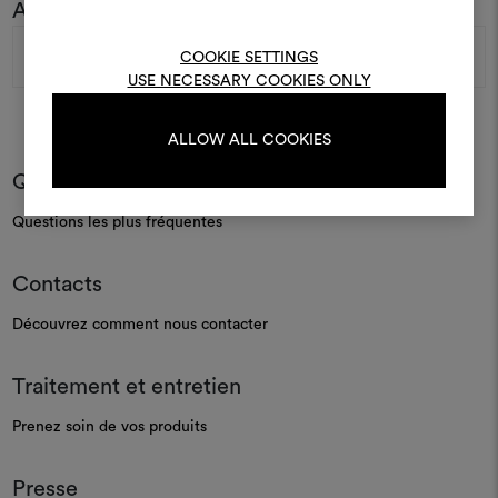
Abonnez-vous à notre newsletter
Pour créer ou modifie
Moodboards, veuillez vous 
Adresse
ou vous enregistre
COOKIE SETTINGS
e-
USE NECESSARY COOKIES ONLY
mail
ALLOW ALL COOKIES
S'IDENTIFIER
Questions les plus fréquentes
Questions les plus fréquentes
REGISTER
Contacts
Découvrez comment nous contacter
Traitement et entretien
Prenez soin de vos produits
Presse