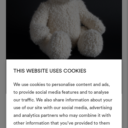
THIS WEBSITE USES COOKIES
We use cookies to personalise content and ads,
to provide social media features and to analyse
Créer
our traffic. We also share information about your
moodboar
use of our site with our social media, advertising
« The Texture Society » a été
and analytics partners who may combine it with
Un instrument interactif po
exposée dans la salle d'exposition
other information that you’ve provided to them
à vos idées et les partager,