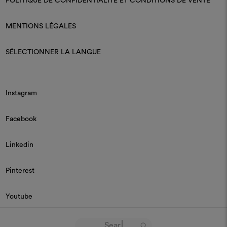
POLITIQUE DE CONFIDENTIALITÉ ET CONDITIONS DE VENTE
MENTIONS LÉGALES
SÉLECTIONNER LA LANGUE
Instagram
Facebook
Linkedin
Pinterest
Youtube
© 2026 Dedar P.IVA 03187590157