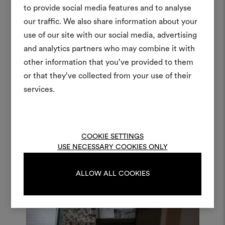
to provide social media features and to analyse
Créer
our traffic. We also share information about your
moodboar
use of our site with our social media, advertising
and analytics partners who may combine it with
Un instrument interactif po
other information that you’ve provided to them
à vos idées et les partager,
or that they’ve collected from your use of their
des matériaux et des tiss
projets.
services.
Pour créer ou modifie
Moodboards, veuillez vous 
ou vous enregistre
COOKIE SETTINGS
USE NECESSARY COOKIES ONLY
ALLOW ALL COOKIES
S'IDENTIFIER
REGISTER