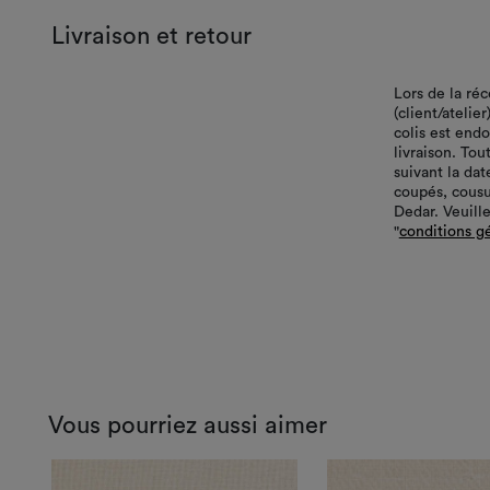
Livraison et retour
Lors de la ré
(client/atelie
colis est end
livraison. Tou
suivant la da
coupés, cousu
Dedar. Veuille
"
conditions g
Vous pourriez aussi aimer