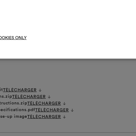
drofuge. Ce revêtement mural textile, issu d’un processus artisanal,
ariations et des irrégularités au niveau de la couleur et dans l’orthogo
et trame. Ces caractéristiques intrinsèques font partie de la nature pré
ne permettent pas un alignement parfait entre les striures des différen
Moodbo
t juxtaposés.
OOKIES ONLY
NS GÉNÉRALES D'ENTRETIEN
it
TÈLÈCHARGER
ns.zip
TÈLÈCHARGER
tructions.zip
TÈLÈCHARGER
ecifications.pdf
TÈLÈCHARGER
ose-up image
TÈLÈCHARGER