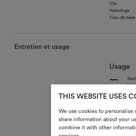
Cfa
Hydrofuge
Tissu de base
Entretien et usage
Usage
Seul
{
humi
o
Inut
THIS WEBSITE USES 
m
Faci
We use cookies to personalise c
n
share information about your us
Appl
combine it with other informati
services.