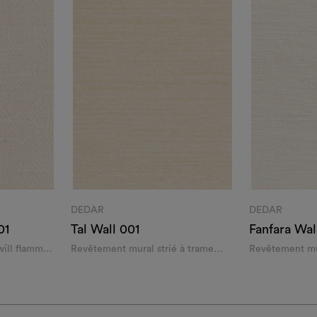
DEDAR
DEDAR
01
Tal Wall 001
Fanfara Wal
ill flammé
Revêtement mural strié à trame
Revêtement mu
épaisse effet soie thaï