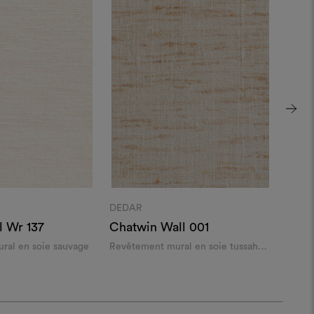
DEDAR
DEDA
l Wr 137
Chatwin Wall 001
Lost
ral en soie sauvage
Revêtement mural en soie tussah
Revêt
striée
soie l