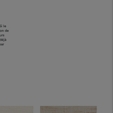
Si le
bon de
urs
déjà
par