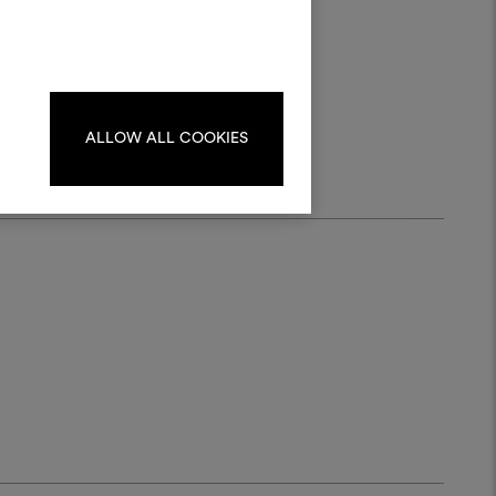
pour vos projets.
nalité
cieuse
Pour créer ou modifier les
ts lés
ards, veuillez vous identifier
ou vous enregistrer.
ALLOW ALL COOKIES
S'IDENTIFIER
REGISTER