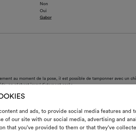
Non
Oui
Gabor
ement au moment de la pose, il est possible de tamponner avec un chi
de, en séchant immédiatement après
ile de raccorder
COOKIES
le à enlever – ne laisse aucune trace résiduelle sur le mur
ontent and ads, to provide social media features and to
m
e of our site with our social media, advertising and an
iquer la colle directement sur le mur
on that you’ve provided to them or that they’ve collecte
Un instrument in
les partager, e