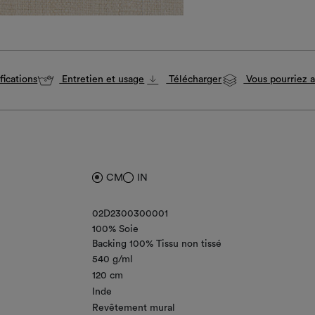
fications
Entretien et usage
Télécharger
Vous pourriez a
CM
IN
02D2300300001
100% Soie
Backing 100% Tissu non tissé
540 g/ml
120 cm
Inde
Revêtement mural