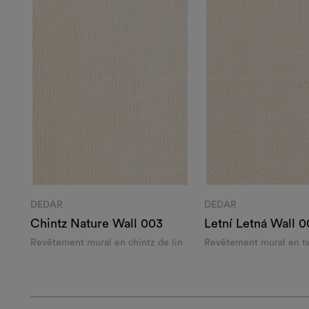
DEDAR
DEDAR
Chintz Nature Wall 003
Letní Letná Wall 0
Revêtement mural en chintz de lin
Revêtement mural en tw
de soie