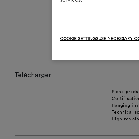
Traitement hy
présente des v
entre chaîne 
du produit et 
lorsqu’ils son
COOKIE SETTINGS
USE NECESSARY C
INSTRUCTIO
Télécharger
Fiche produ
Certificatio
Hanging ins
Technical sp
High-res cl