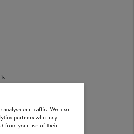
ffon
Créer un
 analyse our traffic. We also
oodboard
alytics partners who may
d from your use of their
teractif pour donner vie à vos idées et
n combinant des matériaux et des tissus