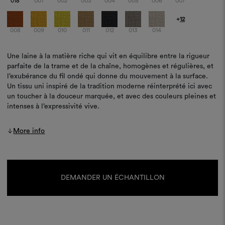
018
001
002
003
004
005
006
007
+
12
008
009
010
011
012
013
014
Une laine à la matière riche qui vit en équilibre entre la rigueur
parfaite de la trame et de la chaîne, homogènes et régulières, et
l’exubérance du fil ondé qui donne du mouvement à la surface.
Un tissu uni inspiré de la tradition moderne réinterprété ici avec
un toucher à la douceur marquée, et avec des couleurs pleines et
intenses à l’expressivité vive.
More info
Stock
actuel :
DEMANDER UN ÉCHANTILLON