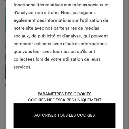
fonctionnalités relatives aux médias sociaux et
Créer
d'analyser notre trafic. Nous partageons
également des informations sur l'utilisation de
moodboar
notre site avec nos partenaires de médias
Un instrument interactif po
sociaux, de publicité et d'analyse, qui peuvent
à vos idées et les partager,
combiner celles-ci avec d'autres informations
des matériaux et des tiss
que vous leur avez fournies ou qu'ils ont
projets.
collectées lors de votre utilisation de leurs
services.
Pour créer ou modifie
Moodboards, veuillez vous 
ou vous enregistre
Dedar Campaign, 2022
Dedar x Vitra Home Selection,...
S
S
PARAMÈTRES DES COOKIES
M
COOKIES NÉCESSAIRES UNIQUEMENT
S'IDENTIFIER
AUTORISER TOUS LES COOKIES
REGISTER