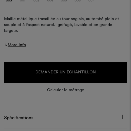
003
001
002
004
005
006
007
Maille métallique travaillée au tour anglais, au tombé plein et
souple et à l'aspect naturel. Ignifugé, lavable et en grande
largeur.
More info
Stock
actuel :
DEMANDER UN ÉCHANTILLON
Calculer le métrage
Spécifications