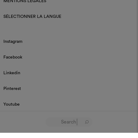
MENTIONS LÉGALES
SÉLECTIONNER LA LANGUE
Instagram
Facebook
Linkedin
Pinterest
Youtube
© 2026 Dedar P.IVA 03187590157