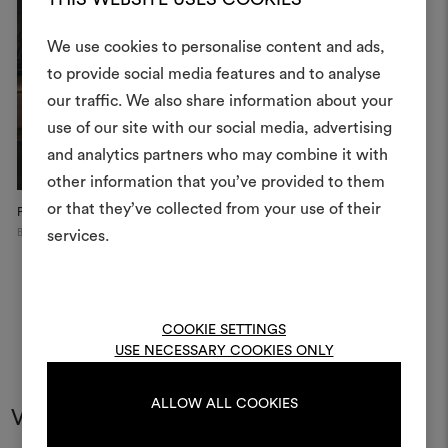
We use cookies to personalise content and ads,
to provide social media features and to analyse
Créer
our traffic. We also share information about your
moodboar
use of our site with our social media, advertising
and analytics partners who may combine it with
Un instrument interactif po
other information that you’ve provided to them
à vos idées et les partager,
or that they’ve collected from your use of their
des matériaux et des tiss
Private Apartment
projets.
Brescia
services.
Pour créer ou modifie
Moodboards, veuillez vous 
ou vous enregistre
COOKIE SETTINGS
USE NECESSARY COOKIES ONLY
ALLOW ALL COOKIES
S'IDENTIFIER
Vous pourriez aussi aimer