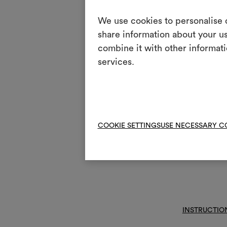
3
esso
We use cookies to personalise c
T
Pas 
share information about your us
H
Rep
combine it with other informati
services.
Lava
P
avec
V
Ne p
R
Ne 
COOKIE SETTINGS
USE NECESSARY C
Z
Fair
&
Pour
INSTRUCTIO