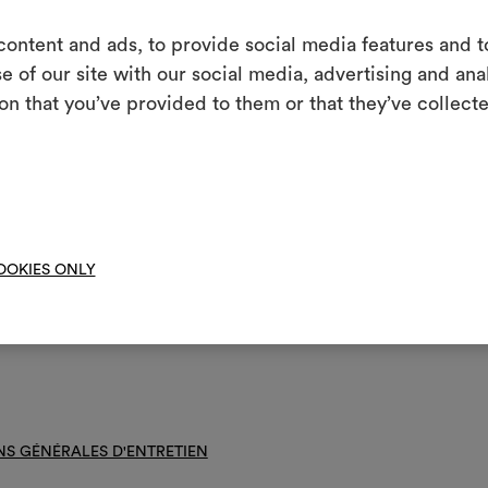
rage rapide et à faible vitesse.
ontent and ads, to provide social media features and to
résistant au chlore
m
e of our site with our social media, advertising and an
assage tiède
on that you’ve provided to them or that they’ve collecte
Un instrument in
les partager, e
ge à sec avec perchloréthylène et trichloréthylène, sans ajouter de l’e
 action mécanique et température réduite
as essorer
Moodbo
pas sécher en machine
OOKIES ONLY
e sécher à la verticale
 le lavage, utiliser un filet de protection
NS GÉNÉRALES D'ENTRETIEN