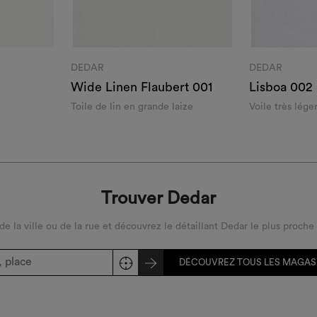
DEDAR
DEDAR
Wide Linen Flaubert 001
Lisboa 002
Toile de lin en grande laize
Voile très lége
grande laize
Trouver Dedar
 de la ville ou de la rue et découvrez le détaillant Dedar le plus proche
DÉCOUVREZ TOUS LES MAGAS