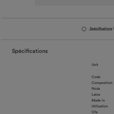
Spécifications
Spécifications
Unit
Code
Composition
Poids
Laize
Made in
Utilisation
Cfa