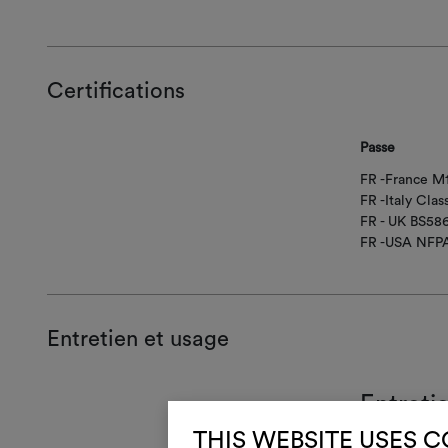
Certifications
Passe
FR -France M
FR -Italy Class
FR - UK BS58
FR -USA NFPA
Entretien et usage
Entreti
THIS WEBSITE USES 
Lave