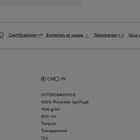
Certifications
Entretien et usage
Télécharger
Vous p
CM
IN
00T2308400003
100% Polyester Ignifugé
1106 g/ml
300 cm
Turquie
Transparence
Oui