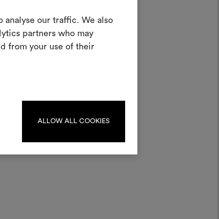
Créer un
 analyse our traffic. We also
oodboard
alytics partners who may
d from your use of their
teractif pour donner vie à vos idées et
n combinant des matériaux et des tissus
au,
pour vos projets.
Pour créer ou modifier les
ards, veuillez vous identifier
ou vous enregistrer.
ALLOW ALL COOKIES
S'IDENTIFIER
REGISTER