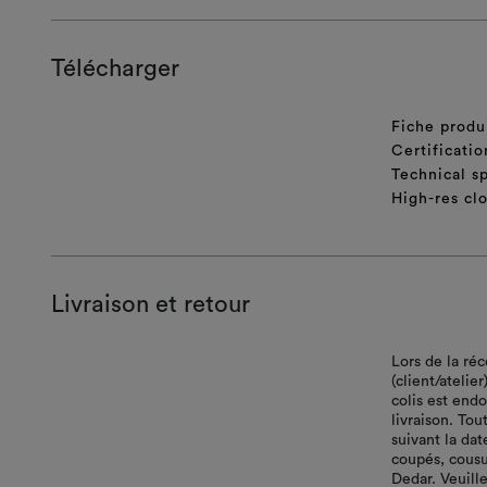
Télécharger
Fiche produ
Certificatio
Technical sp
High-res cl
Livraison et retour
Lors de la ré
(client/atelie
colis est end
livraison. Tou
suivant la da
coupés, cousu
Dedar. Veuille