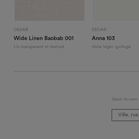
DEDAR
DEDAR
Wide Linen Baobab 001
Anna 103
Lin transparent et texturé
Voile léger ignifugé
Saisir le nom