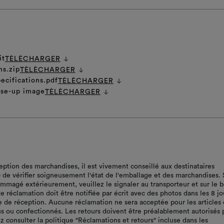
it
TÈLÈCHARGER
ns.zip
TÈLÈCHARGER
ecifications.pdf
TÈLÈCHARGER
ose-up image
TÈLÈCHARGER
ception des marchandises, il est vivement conseillé aux destinataires
r) de vérifier soigneusement l'état de l'emballage et des marchandises. 
ommagé extérieurement, veuillez le signaler au transporteur et sur le 
te réclamation doit être notifiée par écrit avec des photos dans les 8 jo
te de réception. Aucune réclamation ne sera acceptée pour les articles 
s ou confectionnés. Les retours doivent être préalablement autorisés 
z consulter la politique "Réclamations et retours" incluse dans les