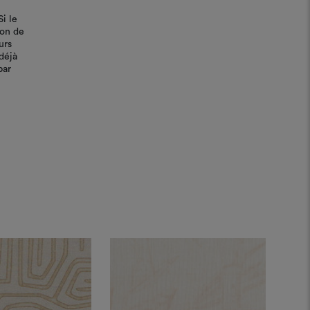
Si le
bon de
urs
déjà
par