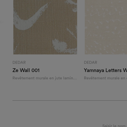
DEDAR
DEDAR
Ze Wall 001
Yamnaya Letters W
Revêtement murale en jute laminé
Revêtement murale en c
imprimé au cadre
imprimé au cadre
Saisir le nom