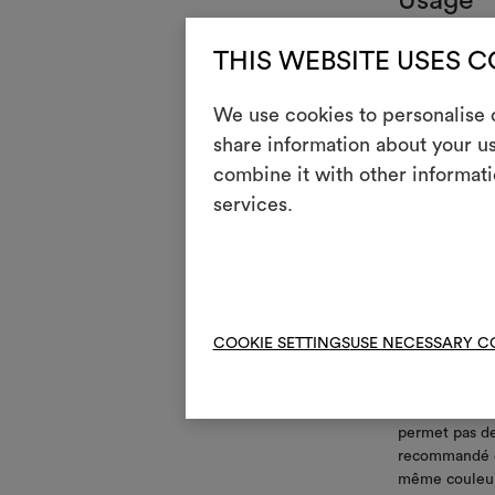
Usage
Seul
{
THIS WEBSITE USES 
humi
g
Racc
We use cookies to personalise c
m
share information about your us
Faci
combine it with other informati
n
Appl
services.
Entreti
i
Rési
COOKIE SETTINGS
USE NECESSARY C
Ce revêtement 
permet pas de 
recommandé d'
même couleur 