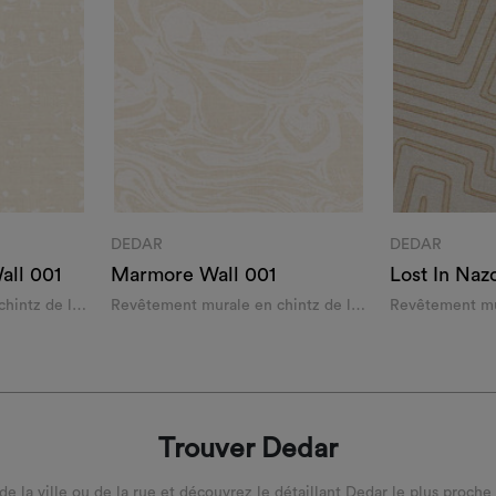
DEDAR
DEDAR
all 001
Marmore Wall 001
Lost In Naz
hintz de lin
Revêtement murale en chintz de lin
Revêtement mu
imprimé au cadre
soie labyrinthi
Trouver Dedar
 de la ville ou de la rue et découvrez le détaillant Dedar le plus proche