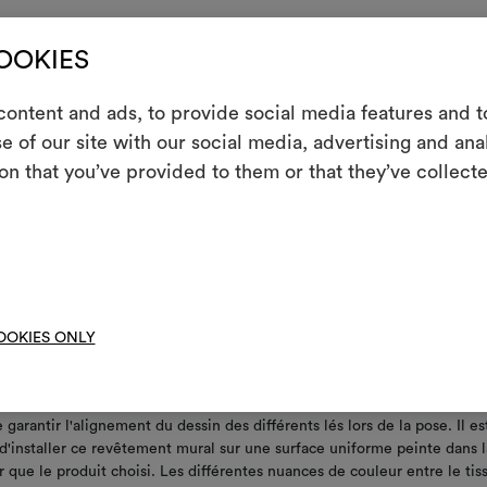
ement au moment de la pose, il est possible de tamponner avec un chi
COOKIES
de, en séchant immédiatement après
ord droit
ontent and ads, to provide social media features and to
m
e of our site with our social media, advertising and an
le à enlever – ne laisse aucune trace résiduelle sur le mur
on that you’ve provided to them or that they’ve collecte
Un instrument in
iquer la colle directement sur le mur
les partager, e
en/lavage
Moodbo
stant à la lumière
OOKIES ONLY
mural textile est travaillé à la main. Le motif libre et imprévisible ne
garantir l'alignement du dessin des différents lés lors de la pose. Il es
installer ce revêtement mural sur une surface uniforme peinte dans l
que le produit choisi. Les différentes nuances de couleur entre le tis