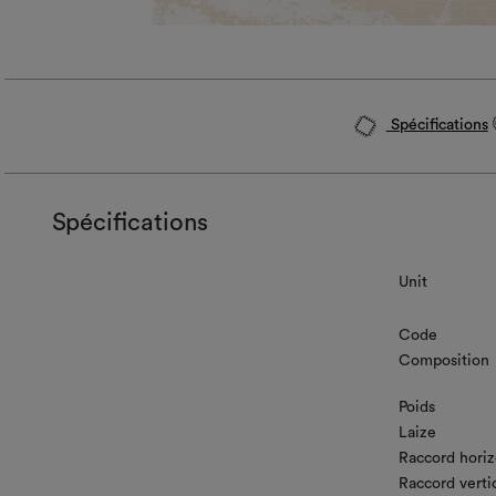
Spécifications
Spécifications
Unit
Code
Composition
Poids
Laize
Raccord horiz
Raccord verti