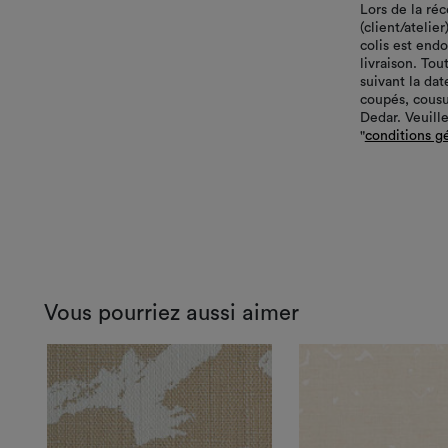
Lors de la ré
(client/atelie
colis est end
livraison. Tou
suivant la da
coupés, cousu
Dedar. Veuille
"
conditions g
Vous pourriez aussi aimer