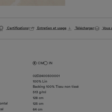
Certifications
Entretien et usage
Télécharger
Vous p
CM
IN
02D2400500001
100% Lin
Backing 100% Tissu non tissé
513 g/ml
128 cm
ontal
125 cm
cal
64 cm