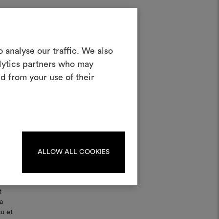
ffon
Créer un
 analyse our traffic. We also
oodboard
alytics partners who may
d from your use of their
teractif pour donner vie à vos idées et
n combinant des matériaux et des tissus
pour vos projets.
Pour créer ou modifier les
ards, veuillez vous identifier
ou vous enregistrer.
ALLOW ALL COOKIES
S'IDENTIFIER
t
a
su et