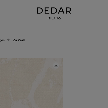
gés
Za Wall