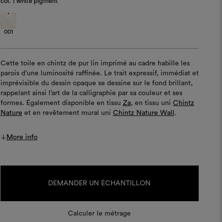
col.
1 white pigment
001
Cette toile en chintz de pur lin imprimé au cadre habille les
parois d’une luminosité raffinée. Le trait expressif, immédiat et
imprévisible du dessin opaque se dessine sur le fond brillant,
rappelant ainsi l’art de la calligraphie par sa couleur et ses
formes. Également disponible en tissu
Za
, en tissu uni
Chintz
Nature
et en revêtement mural uni
Chintz Nature Wall
.
More info
Stock
actuel :
DEMANDER UN ÉCHANTILLON
Calculer le métrage