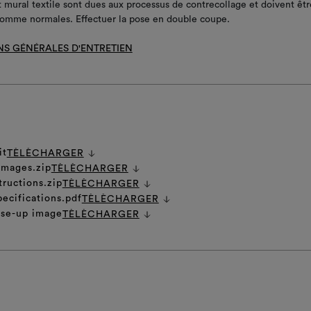
 mural textile sont dues aux processus de contrecollage et doivent êtr
omme normales. Effectuer la pose en double coupe.
NS GÉNÉRALES D'ENTRETIEN
it
TÈLÈCHARGER
 images.zip
TÈLÈCHARGER
tructions.zip
TÈLÈCHARGER
pecifications.pdf
TÈLÈCHARGER
ose-up image
TÈLÈCHARGER