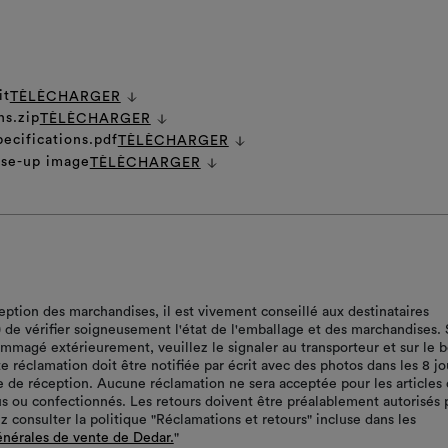
it
TÈLÈCHARGER
ns.zip
TÈLÈCHARGER
pecifications.pdf
TÈLÈCHARGER
ose-up image
TÈLÈCHARGER
ception des marchandises, il est vivement conseillé aux destinataires
r) de vérifier soigneusement l'état de l'emballage et des marchandises. 
ommagé extérieurement, veuillez le signaler au transporteur et sur le 
te réclamation doit être notifiée par écrit avec des photos dans les 8 jo
te de réception. Aucune réclamation ne sera acceptée pour les articles 
s ou confectionnés. Les retours doivent être préalablement autorisés 
z consulter la politique "Réclamations et retours" incluse dans les
énérales de vente de Dedar.
"