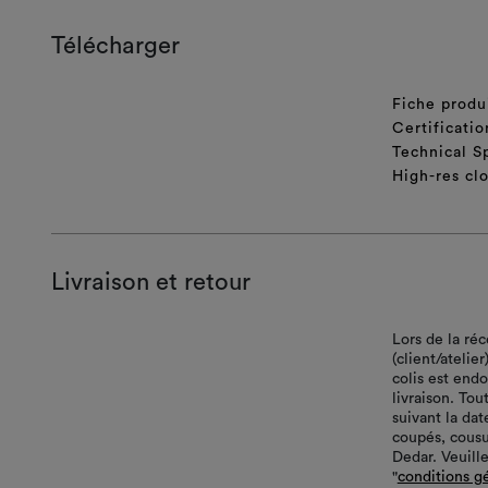
Télécharger
Fiche produ
Certificatio
Technical S
High-res cl
Livraison et retour
Lors de la ré
(client/atelie
colis est end
livraison. Tou
suivant la da
coupés, cousu
Dedar. Veuille
"
conditions g