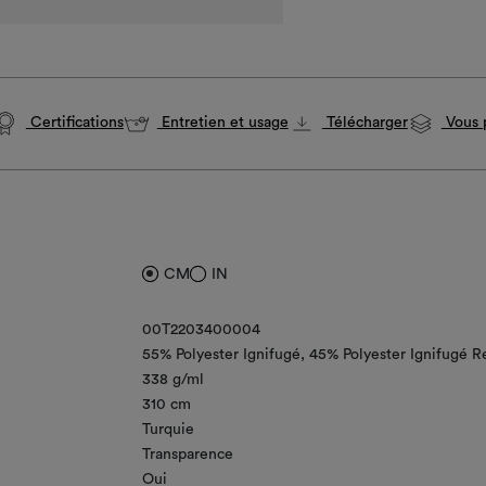
Certifications
Entretien et usage
Télécharger
Vous p
CM
IN
00T2203400004
55% Polyester Ignifugé
45% Polyester Ignifugé R
338 g/ml
310 cm
Turquie
Transparence
Oui