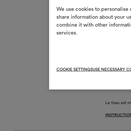
Lave
3
We use cookies to personalise c
esso
share information about your us
T
Pas 
combine it with other informati
H
services.
Rep
Lava
P
avec
V
Ne p
R
Ne 
COOKIE SETTINGS
USE NECESSARY C
Z
Fair
Le tissu est m
INSTRUCTIO