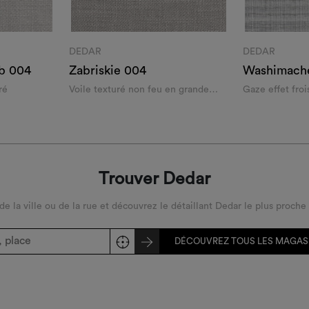
DEDAR
DEDAR
b 004
Zabriskie 004
Washimach
ré
Voile texturé non feu en grande
Gaze effet fro
laize
grande laize
Trouver Dedar
 de la ville ou de la rue et découvrez le détaillant Dedar le plus proche
DÉCOUVREZ TOUS LES MAGAS