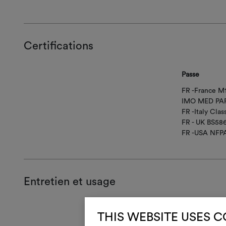
Certifications
Passe
FR -France M
IMO MED PAR
FR -Italy Class
FR - UK BS58
FR -USA NFPA
Entretien et usage
Entreti
THIS WEBSITE USES 