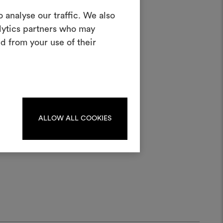
Créer un
 analyse our traffic. We also
oodboard
alytics partners who may
d from your use of their
teractif pour donner vie à vos idées et
n combinant des matériaux et des tissus
pour vos projets.
au,
Pour créer ou modifier les
ards, veuillez vous identifier
ou vous enregistrer.
ALLOW ALL COOKIES
S'IDENTIFIER
REGISTER