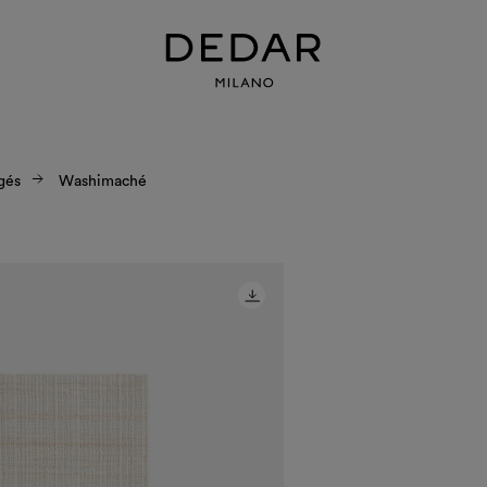
gés
Washimaché