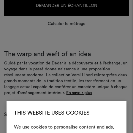
actuel :
DEMANDER UN ÉCHANTILLON
Calculer le métrage
The warp and weft of an idea
Guidé par la vocation de Dedar à la découverte et à l’échange, un
voyage dans le passé donne naissance à une proposition
résolument moderne. La collection Versi Liberi réinterprète deux
grands moments de la tradition textile, les transformant en un
langage actuel capable de conférer un caractère unique à chaque
projet d’aménagement intérieur.
En savoir plus
THIS WEBSITE USES COOKIES
Spécifications
We use cookies to personalise content and ads,