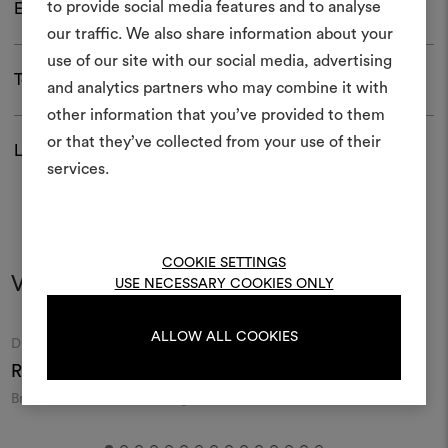
to provide social media features and to analyse
Entretien et usage
Créer
our traffic. We also share information about your
moodboar
use of our site with our social media, advertising
Télécharger
and analytics partners who may combine it with
Un instrument interactif po
other information that you’ve provided to them
à vos idées et les partager,
or that they’ve collected from your use of their
des matériaux et des tiss
Livraison et retour
projets.
services.
Pour créer ou modifie
Moodboards, veuillez vous 
ou vous enregistre
COOKIE SETTINGS
Vous pourriez aussi aimer
USE NECESSARY COOKIES ONLY
ALLOW ALL COOKIES
S'IDENTIFIER
Moodboard
Moodboard
DEDAR
DEDAR
Riptide 001
Yume 002
Broderie sinueuse sur tissage
Boucles brodées sur une
C
REGISTER
texturé
bourrette de soie
t