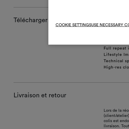
Télécharger
COOKIE SETTINGS
USE NECESSARY C
Fiche produ
Certificatio
Full repeat
Lifestyle Im
Technical sp
High-res cl
Livraison et retour
Lors de la ré
(client/atelie
colis est end
livraison. Tou