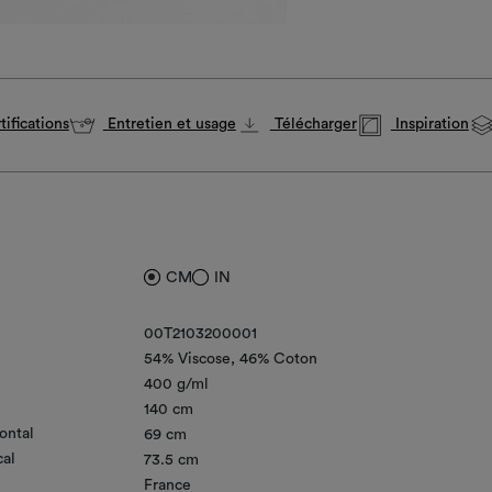
ifications
Entretien et usage
Télécharger
Inspiration
CM
IN
00T2103200001
54% Viscose
46% Coton
400 g/ml
140 cm
ontal
69 cm
cal
73.5 cm
France