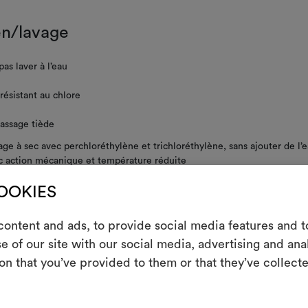
en/lavage
as laver à l’eau
résistant au chlore
assage tiède
ge à sec avec perchloréthylène et trichloréthylène, sans ajouter de l’e
c action mécanique et température réduite
pas essorer
COOKIES
pas sécher en machine
ontent and ads, to provide social media features and to
m
e of our site with our social media, advertising and an
on that you’ve provided to them or that they’ve collecte
Un instrument in
les partager, e
NS GÉNÉRALES D'ENTRETIEN