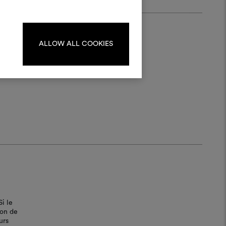
Pour créer ou modifier les
ards, veuillez vous identifier
ou vous enregistrer.
ALLOW ALL COOKIES
S'IDENTIFIER
REGISTER
Si le
bon de
urs