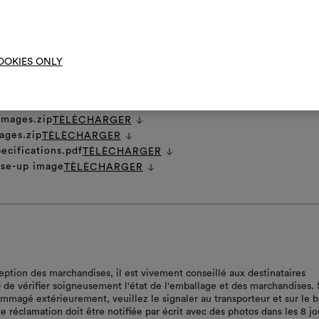
Moodbo
OOKIES ONLY
it
TÈLÈCHARGER
ns.zip
TÈLÈCHARGER
 images.zip
TÈLÈCHARGER
ages.zip
TÈLÈCHARGER
ecifications.pdf
TÈLÈCHARGER
ose-up image
TÈLÈCHARGER
ception des marchandises, il est vivement conseillé aux destinataires
r) de vérifier soigneusement l'état de l'emballage et des marchandises. 
ommagé extérieurement, veuillez le signaler au transporteur et sur le 
te réclamation doit être notifiée par écrit avec des photos dans les 8 jo