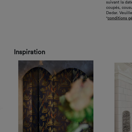
suivant la da
coupés, cousu
Dedar. Veuille
"
conditions g
Inspiration