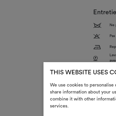
Entreti
1
Ne p
T
Pas 
H
Rep
Lava
P
ave
V
Ne 
THIS WEBSITE USES 
R
Ne 
We use cookies to personalise c
share information about your us
combine it with other informati
services.
INSTRUCTIO