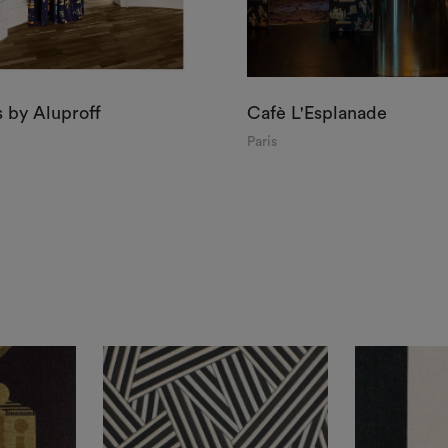
s by Aluproff
Cafè L'Esplanade
Paris