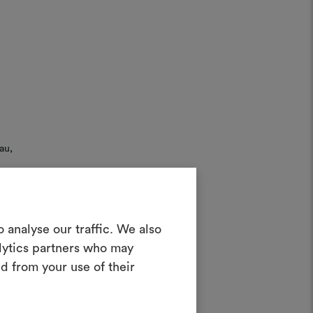
au,
Créer un
 analyse our traffic. We also
oodboard
alytics partners who may
d from your use of their
teractif pour donner vie à vos idées et
n combinant des matériaux et des tissus
pour vos projets.