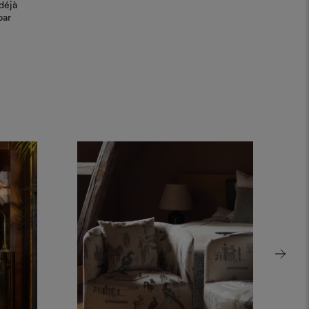
déjà
par