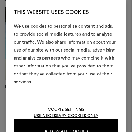
THIS WEBSITE USES COOKIES
We use cookies to personalise content and ads,
to provide social media features and to analyse
Créer
our traffic. We also share information about your
moodboar
use of our site with our social media, advertising
and analytics partners who may combine it with
Un instrument interactif po
other information that you’ve provided to them
à vos idées et les partager,
or that they’ve collected from your use of their
des matériaux et des tiss
projets.
services.
Eclipse Bench
Marenco design by Arflex
Th
Pour créer ou modifie
Moodboards, veuillez vous 
ou vous enregistre
COOKIE SETTINGS
USE NECESSARY COOKIES ONLY
ALLOW ALL COOKIES