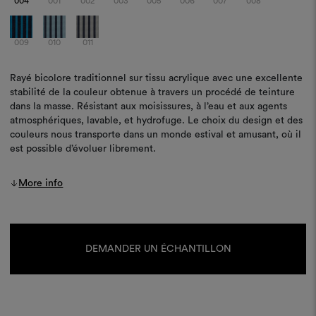
004
001
002
003
005
006
007
008
009
010
011
Rayé bicolore traditionnel sur tissu acrylique avec une excellente
stabilité de la couleur obtenue à travers un procédé de teinture
dans la masse. Résistant aux moisissures, à l’eau et aux agents
atmosphériques, lavable, et hydrofuge. Le choix du design et des
couleurs nous transporte dans un monde estival et amusant, où il
est possible d’évoluer librement.
More info
Stock
actuel :
DEMANDER UN ÉCHANTILLON