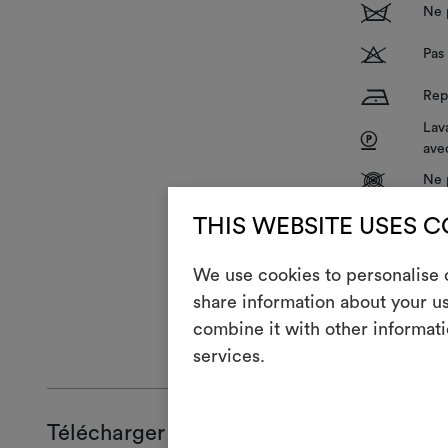
1
Ne p
T
Pas 
H
Rep
Lava
P
ave
V
Ne 
R
Ne 
THIS WEBSITE USES 
We use cookies to personalise c
share information about your us
combine it with other informati
INSTRUCTIO
services.
Télécharger