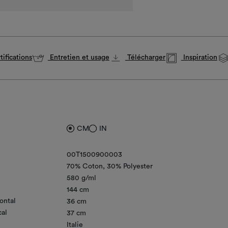
ifications
Entretien et usage
Télécharger
Inspiration
CM
IN
00T1500900003
70% Coton
30% Polyester
580 g/ml
144 cm
ontal
36 cm
cal
37 cm
Italie