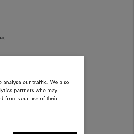
au,
Créer un
 analyse our traffic. We also
oodboard
alytics partners who may
d from your use of their
teractif pour donner vie à vos idées et
n combinant des matériaux et des tissus
pour vos projets.
Pour créer ou modifier les
ards, veuillez vous identifier