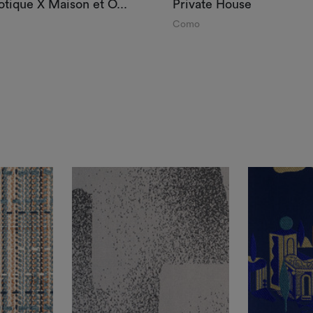
otique X Maison et O...
Private House
Como