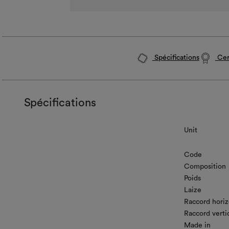
Spécifications
Cert
Spécifications
Unit
Code
Composition
Poids
Laize
Raccord horiz
Raccord verti
Made in