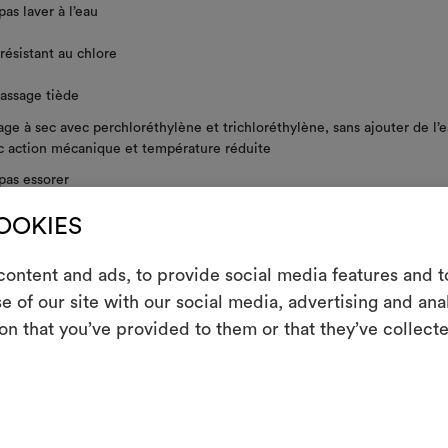
as laver à l’eau
résistant au chlore
assage tiède
ge à sec avec perchloréthylène et trichloréthylène, sans ajouter de l’e
c action mécanique et température réduite
pas essorer
pas sécher en machine
COOKIES
ontent and ads, to provide social media features and to
m
e of our site with our social media, advertising and an
on that you’ve provided to them or that they’ve collecte
Un instrument in
NS GÉNÉRALES D'ENTRETIEN
les partager, e
Moodbo