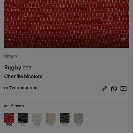
DEDAR
Rugby
006
Chenille bicolore
00T2000800006
col.
6 rosso
006
001
003
004
005
007