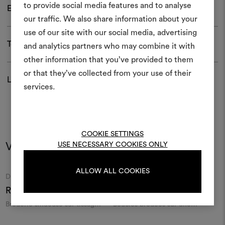
to provide social media features and to analyse
Entretien et usage
Créer
our traffic. We also share information about your
moodboar
use of our site with our social media, advertising
Télécharger
and analytics partners who may combine it with
Un instrument interactif po
other information that you’ve provided to them
à vos idées et les partager,
or that they’ve collected from your use of their
des matériaux et des tiss
Livraison et retour
projets.
services.
Pour créer ou modifie
Moodboards, veuillez vous 
ou vous enregistre
COOKIE SETTINGS
Vous pourriez aussi aimer
USE NECESSARY COOKIES ONLY
ALLOW ALL COOKIES
S'IDENTIFIER
Moodboard
Moodboard
DEDAR
DEDAR
Riptide 001
Yume 002
Broderie sinueuse sur tissage
Boucles brodées sur une
C
REGISTER
texturé
bourrette de soie
t