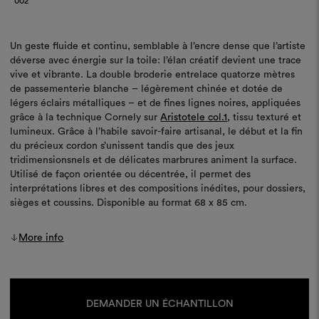
002
Un geste fluide et continu, semblable à l’encre dense que l’artiste
déverse avec énergie sur la toile: l’élan créatif devient une trace
vive et vibrante. La double broderie entrelace quatorze mètres
de passementerie blanche – légèrement chinée et dotée de
légers éclairs métalliques – et de fines lignes noires, appliquées
grâce à la technique Cornely sur
Aristotele col.1
, tissu texturé et
lumineux. Grâce à l’habile savoir-faire artisanal, le début et la fin
du précieux cordon s’unissent tandis que des jeux
tridimensionsnels et de délicates marbrures animent la surface.
Utilisé de façon orientée ou décentrée, il permet des
interprétations libres et des compositions inédites, pour dossiers,
sièges et coussins. Disponible au format 68 x 85 cm.
More info
Stock
actuel :
DEMANDER UN ÉCHANTILLON