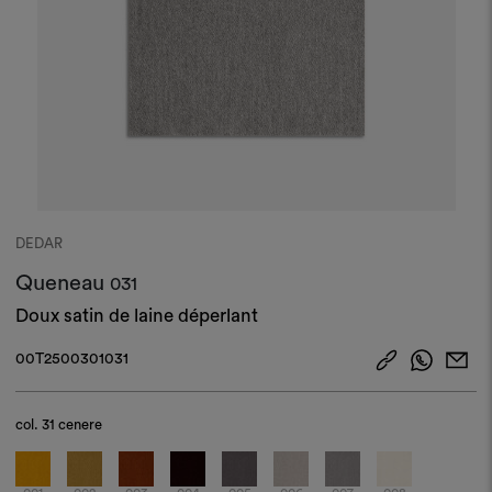
DEDAR
Queneau
031
Doux satin de laine déperlant
00T2500301031
col.
31 cenere