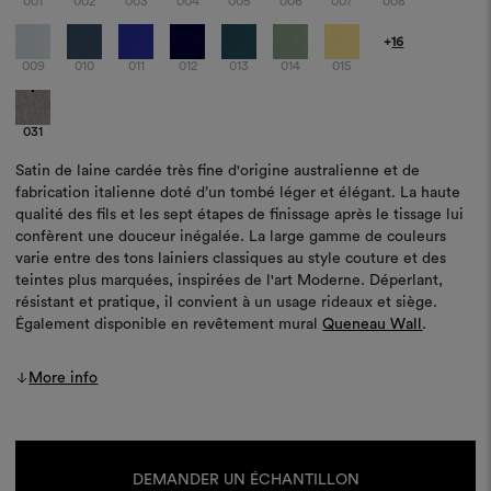
001
002
003
004
005
006
007
008
+
16
009
010
011
012
013
014
015
031
Satin de laine cardée très fine d'origine australienne et de
fabrication italienne doté d’un tombé léger et élégant. La haute
qualité des fils et les sept étapes de finissage après le tissage lui
confèrent une douceur inégalée. La large gamme de couleurs
varie entre des tons lainiers classiques au style couture et des
teintes plus marquées, inspirées de l'art Moderne. Déperlant,
résistant et pratique, il convient à un usage rideaux et siège.
Également disponible en revêtement mural
Queneau Wall
.
More info
Stock
actuel :
DEMANDER UN ÉCHANTILLON