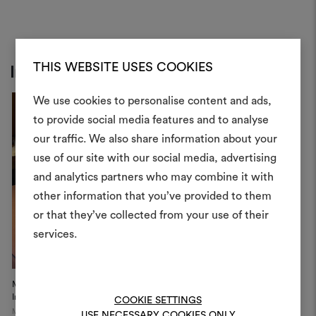
THIS WEBSITE USES COOKIES
Inspiration
We use cookies to personalise content and ads,
to provide social media features and to analyse
Créer
our traffic. We also share information about your
moodboar
use of our site with our social media, advertising
and analytics partners who may combine it with
Un instrument interactif po
other information that you’ve provided to them
à vos idées et les partager,
or that they’ve collected from your use of their
des matériaux et des tiss
projets.
services.
Pour créer ou modifie
Moodboards, veuillez vous 
Milano Design Week 2026
Dedar Campaign, 2025
D
ou vous enregistre
Insta...
COOKIE SETTINGS
Milan
USE NECESSARY COOKIES ONLY