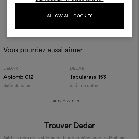
ALLOW ALL COOKIES
S'IDENTIFIER
REGISTER
Vous pourriez aussi aimer
Moodboard
Moodboard
DEDAR
DEDAR
Aplomb 012
Tabularasa 153
Satin de laine
Satin de coton
S
Trouver Dedar
Saisir le nom de la ville ou de la rue et découvrez le détaillant