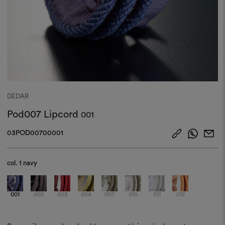
DEDAR
Pod007 Lipcord
001
03POD00700001
col.
1 navy
001
002
003
004
007
010
011
012