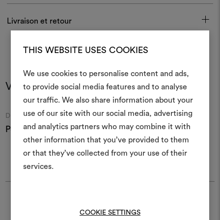
Livraison et retour
THIS WEBSITE USES COOKIES
We use cookies to personalise content and ads,
Vous pourriez aussi aimer
to provide social media features and to analyse
Créer
our traffic. We also share information about your
moodboar
use of our site with our social media, advertising
Moodboard
Moodboard
DEDAR
DEDAR
and analytics partners who may combine it with
Pod005 Rouche 001
Pod006 Rouche 004
P
Un instrument interactif po
other information that you’ve provided to them
à vos idées et les partager,
or that they’ve collected from your use of their
des matériaux et des tiss
projets.
services.
Pour créer ou modifie
Moodboards, veuillez vous 
Trouver Dedar
ou vous enregistre
COOKIE SETTINGS