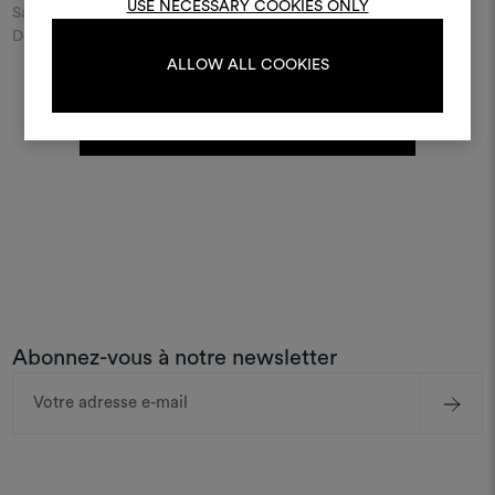
USE NECESSARY COOKIES ONLY
Saisir le nom de la ville ou de la rue et découvrez le détaillant
Dedar le plus proche de chez vous.
ALLOW ALL COOKIES
S'IDENTIFIER
DÉCOUVREZ TOUS LES MAGASINS DEDAR
REGISTER
Abonnez-vous à notre newsletter
Adresse
e-
mail