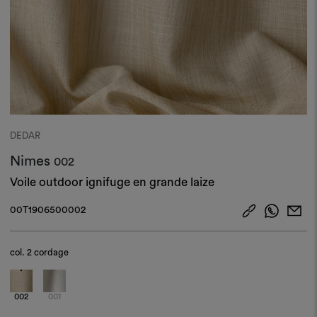
DEDAR
Nimes
002
Voile outdoor ignifuge en grande laize
00T1906500002
col.
2 cordage
002
001