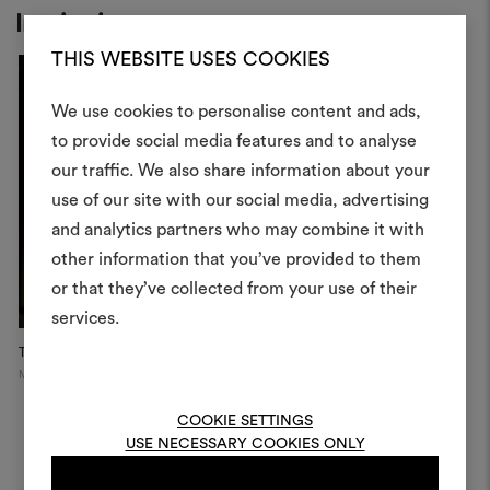
Inspiration
THIS WEBSITE USES COOKIES
We use cookies to personalise content and ads,
to provide social media features and to analyse
Créer
our traffic. We also share information about your
moodboar
use of our site with our social media, advertising
and analytics partners who may combine it with
Un instrument interactif po
other information that you’ve provided to them
à vos idées et les partager,
or that they’ve collected from your use of their
des matériaux et des tiss
projets.
services.
Textile sunshade
Pour créer ou modifie
Milan
Moodboards, veuillez vous 
ou vous enregistre
COOKIE SETTINGS
USE NECESSARY COOKIES ONLY