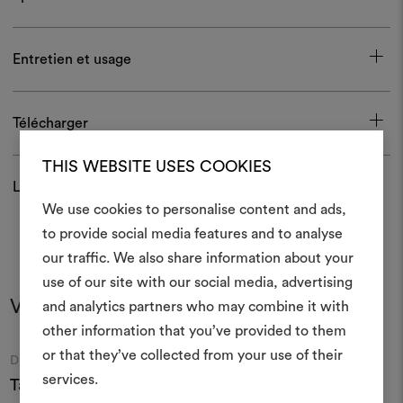
Entretien et usage
Télécharger
THIS WEBSITE USES COOKIES
Livraison et retour
We use cookies to personalise content and ads,
to provide social media features and to analyse
Créer
our traffic. We also share information about your
moodboar
use of our site with our social media, advertising
Vous pourriez aussi aimer
and analytics partners who may combine it with
Un instrument interactif po
other information that you’ve provided to them
à vos idées et les partager,
or that they’ve collected from your use of their
des matériaux et des tiss
Moodboard
Moodboard
DEDAR
DEDAR
projets.
services.
Tatlin 001
Athina 002