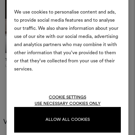
We use cookies to personalise content and ads,
to provide social media features and to analyse
Créer
our traffic. We also share information about your
moodboar
use of our site with our social media, advertising
and analytics partners who may combine it with
Un instrument interactif po
other information that you’ve provided to them
à vos idées et les partager,
The OWO Residential Project
Sveva Chair
or that they’ve collected from your use of their
des matériaux et des tiss
London
projets.
services.
Pour créer ou modifie
Moodboards, veuillez vous 
ou vous enregistre
COOKIE SETTINGS
USE NECESSARY COOKIES ONLY
ALLOW ALL COOKIES
Vous pourriez aussi aimer
S'IDENTIFIER