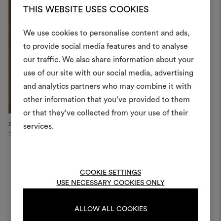
THIS WEBSITE USES COOKIES
We use cookies to personalise content and ads,
to provide social media features and to analyse
Créer
our traffic. We also share information about your
moodboar
use of our site with our social media, advertising
and analytics partners who may combine it with
Un instrument interactif po
other information that you’ve provided to them
à vos idées et les partager,
or that they’ve collected from your use of their
des matériaux et des tiss
Saudade Installation, Dubai D...
projets.
services.
Dubai
Pour créer ou modifie
Moodboards, veuillez vous 
ou vous enregistre
COOKIE SETTINGS
USE NECESSARY COOKIES ONLY
ALLOW ALL COOKIES
S'IDENTIFIER